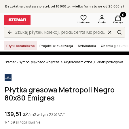
Bezpłatna dostawa płytek od 10 000 zł, wielkoformatowe od 20 000 zł
Produkt
Ulubione
Konto
Koszyk
Wyczyść
Zamknij wyszukiwarkę
Szuk
Płytki ceramiczne
Projekt i wizualizacja
Sztukateria
Chemia glazurni
Stemar - Symbol pięknego wnętrza
Płytki ceramiczne
Płytki podłogowe
Płytka gresowa Metropoli Negro
80x80 Emigres
Cena
139,51 zł
w tym
23%
VAT
/ m2
174,39 zł / opakowanie