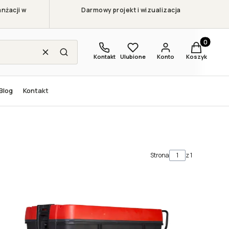
nżacji w
Darmowy projekt i wizualizacja
Produkty w
Wyczyść
Szukaj
Kontakt
Ulubione
Konto
Koszyk
Blog
Kontakt
Strona
z 1