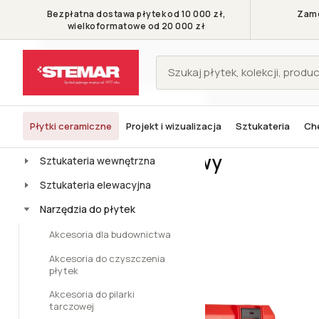
Bezpłatna dostawa płytek od 10 000 zł,
Zamó
wielkoformatowe od 20 000 zł
KATEGORIE
Płytki ceramiczne
Projekt i wizualizacja
Sztukateria
Che
Stemar - Symbol pięknego wnętrza
Narzędzia do płytek
Aplikat
Płytki
Aplikatory zaprawy
Sztukateria wewnętrzna
Lista produktów
Sortowanie:
Sztukateria elewacyjna
Narzędzia do płytek
Domyślne
Akcesoria dla budownictwa
Akcesoria do czyszczenia
płytek
Akcesoria do pilarki
tarczowej