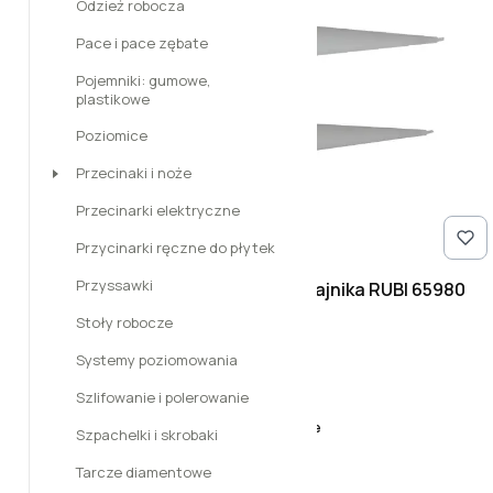
Odzież robocza
Pace i pace zębate
Pojemniki: gumowe,
plastikowe
Poziomice
Przecinaki i noże
Przecinarki elektryczne
Przycinarki ręczne do płytek
Przyssawki
Zapasowe końcówki do podajnika RUBI 65980
Cena
47,07 zł
Stoły robocze
Systemy poziomowania
Do koszyka
Szlifowanie i polerowanie
Dostępność:
dostępny na zamówienie
Szpachelki i skrobaki
Tarcze diamentowe