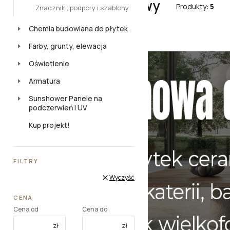
Aplikatory zaprawy
Produkty:
5
Znaczniki, podpory i szablony
Chemia budowlana do płytek
Farby, grunty, elewacja
Oświetlenie
Armatura
Sunshower Panele na
podczerwień i UV
Kup projekt!
FILTRY
Wyczyść
CENA
Cena od
Cena do
zł
zł