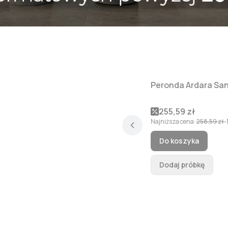
Peronda Ardara Sa
Okazja
Cena promocyjna
255,59 zł
Najniższa cena:
258,59 zł
-
Do koszyka
Dodaj próbkę