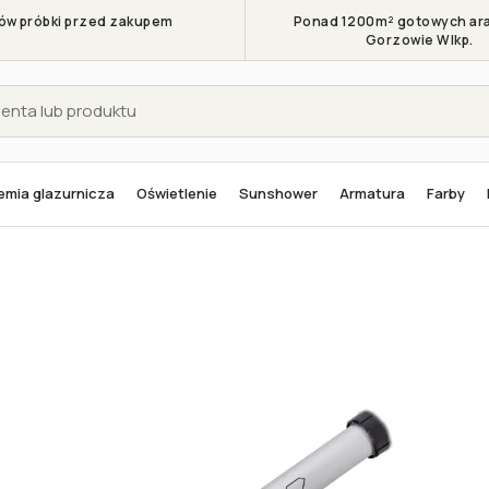
w próbki przed zakupem
Ponad 1200m² gotowych ara
Gorzowie Wlkp.
mia glazurnicza
Oświetlenie
Sunshower
Armatura
Farby
ory zaprawy