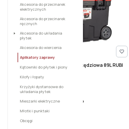
Akcesoria do przecinarek
elektrycznych
Akcesoria do przecinarek
ręcznych
Akcesoria do układania
płytek
Akcesoria do wiercenia
Aplikatory zaprawy
Profesjonalna skrzynia narzędziowa 89L RUBI
Kątowniki do płytek i piony
75965
Kilofy i łopaty
Cena
718,56 zł
Krzyżyki dystansowe do
Do koszyka
układania płytek
Mieszarki elektryczne
Dostępność:
dostępny na zamówienie
Młotki i punktaki
Obcęgi