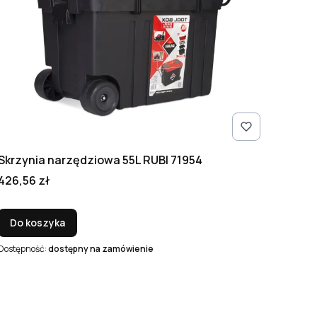
Skrzynia narzędziowa 55L RUBI 71954
Cena
426,56 zł
Do koszyka
Dostępność:
dostępny na zamówienie