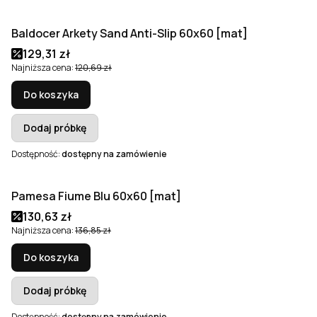
Baldocer Arkety Sand Anti-Slip 60x60 [mat]
Okazja
Cena promocyjna
129,31 zł
Najniższa cena:
120,69 zł
Do koszyka
Dodaj próbkę
Dostępność:
dostępny na zamówienie
Pamesa Fiume Blu 60x60 [mat]
Okazja
Cena promocyjna
130,63 zł
Najniższa cena:
136,85 zł
Do koszyka
Dodaj próbkę
Dostępność:
dostępny na zamówienie