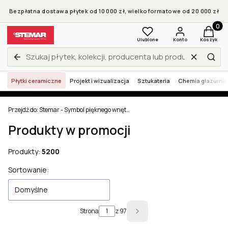
Bezpłatna dostawa płytek od 10 000 zł, wielkoformatowe od 20 000 zł
Produkt
Ulubione
Konto
Koszyk
Wyczyść
Zamknij wyszukiwarkę
Szuk
Płytki ceramiczne
Projekt i wizualizacja
Sztukateria
Chemia glazurni
Przejdź do:
Stemar - Symbol pięknego wnętrza
Produkty w promocji
Produkty:
5200
Lista produktów
Sortowanie:
Domyślne
Strona
z 97
Następne produkty