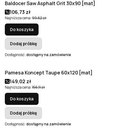
Baldocer Saw Asphalt Grit 30x90 [mat]
Okazja
Cena promocyjna
106,73 zł
Najniższa cena:
99,62 zł
Do koszyka
Dodaj próbkę
Dostępność:
dostępny na zamówienie
Pamesa Koncept Taupe 60x120 [mat]
Okazja
Bestseller
Cena promocyjna
149,02 zł
Najniższa cena:
156,11 zł
Do koszyka
Dodaj próbkę
Dostępność:
dostępny na zamówienie