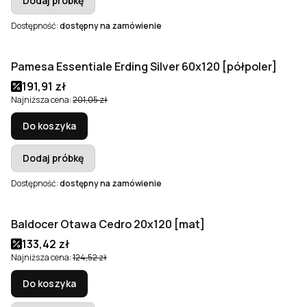
Dodaj próbkę
Dostępność:
dostępny na zamówienie
Pamesa Essentiale Erding Silver 60x120 [półpoler]
Okazja
Cena promocyjna
191,91 zł
Najniższa cena:
201,05 zł
Do koszyka
Dodaj próbkę
Dostępność:
dostępny na zamówienie
Baldocer Otawa Cedro 20x120 [mat]
Okazja
Cena promocyjna
133,42 zł
Najniższa cena:
124,52 zł
Do koszyka