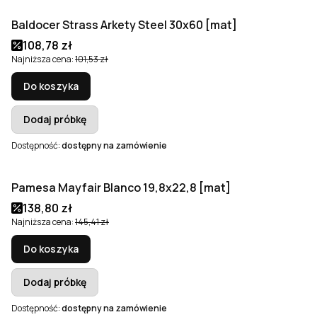
Baldocer Strass Arkety Steel 30x60 [mat]
Okazja
Cena promocyjna
108,78 zł
Najniższa cena:
101,53 zł
Do koszyka
Dodaj próbkę
Dostępność:
dostępny na zamówienie
Pamesa Mayfair Blanco 19,8x22,8 [mat]
Okazja
Bestseller
Cena promocyjna
138,80 zł
Najniższa cena:
145,41 zł
Do koszyka
Dodaj próbkę
Dostępność:
dostępny na zamówienie