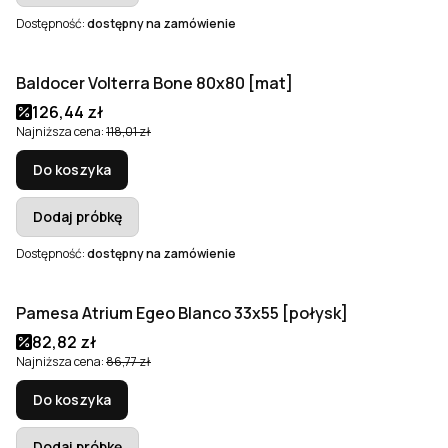
Dostępność:
dostępny na zamówienie
Baldocer Volterra Bone 80x80 [mat]
Okazja
Cena promocyjna
126,44 zł
Najniższa cena:
118,01 zł
Do koszyka
Dodaj próbkę
Dostępność:
dostępny na zamówienie
Pamesa Atrium Egeo Blanco 33x55 [połysk]
Okazja
Bestseller
Cena promocyjna
82,82 zł
Najniższa cena:
86,77 zł
Do koszyka
Dodaj próbkę