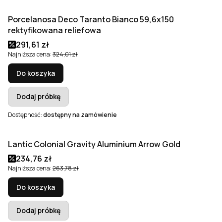
Porcelanosa Deco Taranto Bianco 59,6x150
Okazja
Nowość
rektyfikowana reliefowa
Cena promocyjna
291,61 zł
Najniższa cena:
324,01 zł
Do koszyka
Dodaj próbkę
Dostępność:
dostępny na zamówienie
Lantic Colonial Gravity Aluminium Arrow Gold
Okazja
Cena promocyjna
234,76 zł
Najniższa cena:
263,78 zł
Do koszyka
Dodaj próbkę