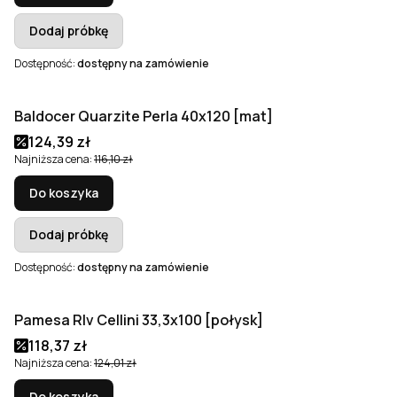
Dodaj próbkę
Dostępność:
dostępny na zamówienie
Baldocer Quarzite Perla 40x120 [mat]
Okazja
Cena promocyjna
124,39 zł
Najniższa cena:
116,10 zł
Do koszyka
Dodaj próbkę
Dostępność:
dostępny na zamówienie
Pamesa Rlv Cellini 33,3x100 [połysk]
Okazja
Cena promocyjna
118,37 zł
Najniższa cena:
124,01 zł
Do koszyka