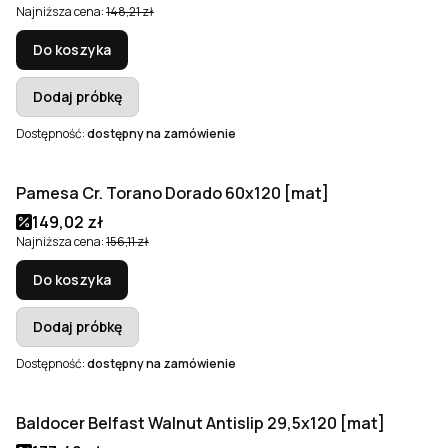
Najniższa cena:
148,21 zł
Do koszyka
Dodaj próbkę
Dostępność:
dostępny na zamówienie
Pamesa Cr. Torano Dorado 60x120 [mat]
Okazja
Bestseller
Cena promocyjna
149,02 zł
Najniższa cena:
156,11 zł
Do koszyka
Dodaj próbkę
Dostępność:
dostępny na zamówienie
Baldocer Belfast Walnut Antislip 29,5x120 [mat]
Okazja