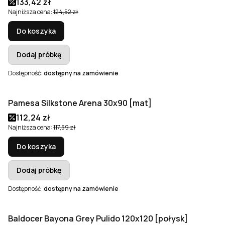
Cena promocyjna
133,42 zł
Najniższa cena:
124,52 zł
Do koszyka
Dodaj próbkę
Dostępność:
dostępny na zamówienie
Pamesa Silkstone Arena 30x90 [mat]
Okazja
Cena promocyjna
112,24 zł
Najniższa cena:
117,59 zł
Do koszyka
Dodaj próbkę
Dostępność:
dostępny na zamówienie
Baldocer Bayona Grey Pulido 120x120 [połysk]
Okazja