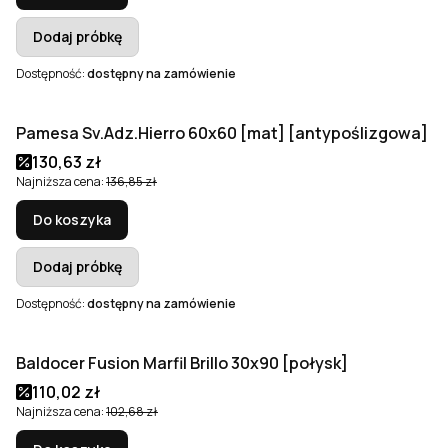
Dodaj próbkę
Dostępność:
dostępny na zamówienie
Pamesa Sv.Adz.Hierro 60x60 [mat] [antypoślizgowa]
Okazja
Cena promocyjna
130,63 zł
Najniższa cena:
136,85 zł
Do koszyka
Dodaj próbkę
Dostępność:
dostępny na zamówienie
Baldocer Fusion Marfil Brillo 30x90 [połysk]
Okazja
Cena promocyjna
110,02 zł
Najniższa cena:
102,68 zł