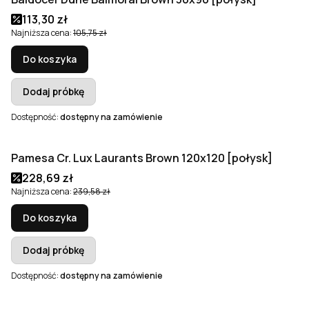
Cena promocyjna
113,30 zł
Najniższa cena:
105,75 zł
Do koszyka
Dodaj próbkę
Dostępność:
dostępny na zamówienie
Pamesa Cr. Lux Laurants Brown 120x120 [połysk]
Okazja
Bestseller
Cena promocyjna
228,69 zł
Najniższa cena:
239,58 zł
Do koszyka
Dodaj próbkę
Dostępność:
dostępny na zamówienie