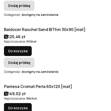
Dodaj próbkę
Dostępność:
dostępny na zamówienie
Baldocer Raschel Sand B|Thin 30x90 [mat]
Okazja
Cena promocyjna
125,46 zł
Najniższa cena:
117,10 zł
Do koszyka
Dodaj próbkę
Dostępność:
dostępny na zamówienie
Pamesa Cromat Perla 60x120 [mat]
Okazja
Cena promocyjna
149,02 zł
Najniższa cena:
156,11 zł
Do koszyka