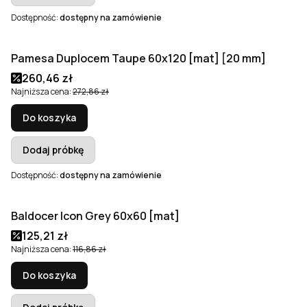
Dostępność:
dostępny na zamówienie
Pamesa Duplocem Taupe 60x120 [mat] [20 mm]
Okazja
Cena promocyjna
260,46 zł
Najniższa cena:
272,86 zł
Do koszyka
Dodaj próbkę
Dostępność:
dostępny na zamówienie
Baldocer Icon Grey 60x60 [mat]
Okazja
Cena promocyjna
125,21 zł
Najniższa cena:
116,86 zł
Do koszyka