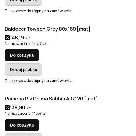
Dostępność:
dostępny na zamówienie
Baldocer Towson Grey 80x160 [mat]
Okazja
Cena promocyjna
148,19 zł
Najniższa cena:
138,31 zł
Do koszyka
Dodaj próbkę
Dostępność:
dostępny na zamówienie
Pamesa Rlv Dosso Sabbia 40x120 [mat]
Okazja
Cena promocyjna
138,80 zł
Najniższa cena:
145,41 zł
Do koszyka