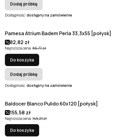
Dodaj próbkę
Dostępność:
dostępny na zamówienie
Pamesa Atrium Badem Perla 33,3x55 [połysk]
Okazja
Cena promocyjna
82,82 zł
Najniższa cena:
86,77 zł
Do koszyka
Dodaj próbkę
Dostępność:
dostępny na zamówienie
Baldocer Blanco Pulido 60x120 [połysk]
Okazja
Cena promocyjna
155,58 zł
Najniższa cena:
145,21 zł
Do koszyka