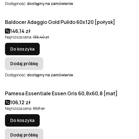
Dostępność:
dostępny na zamówienie
Baldocer Adaggio Gold Pulido 60x120 [połysk]
Okazja
Bestseller
Cena promocyjna
146,14 zł
Najniższa cena:
136,40 zł
Do koszyka
Dodaj próbkę
Dostępność:
dostępny na zamówienie
Pamesa Essentiale Essen Gris 60,8x60,8 [mat]
Okazja
Cena promocyjna
106,12 zł
Najniższa cena:
111,17 zł
Do koszyka
Dodaj próbkę