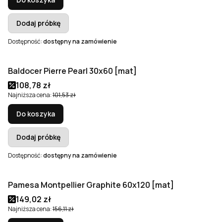
Dodaj próbkę
Dostępność:
dostępny na zamówienie
Baldocer Pierre Pearl 30x60 [mat]
Okazja
Cena promocyjna
108,78 zł
Najniższa cena:
101,53 zł
Do koszyka
Dodaj próbkę
Dostępność:
dostępny na zamówienie
Pamesa Montpellier Graphite 60x120 [mat]
Okazja
Cena promocyjna
149,02 zł
Najniższa cena:
156,11 zł