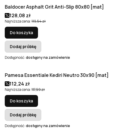
Baldocer Asphalt Grit Anti-Slip 80x80 [mat]
Okazja
Cena promocyjna
128,08 zł
Najniższa cena:
119,54 zł
Do koszyka
Dodaj próbkę
Dostępność:
dostępny na zamówienie
Pamesa Essentiale Kediri Neutro 30x90 [mat]
Okazja
Cena promocyjna
112,24 zł
Najniższa cena:
117,59 zł
Do koszyka
Dodaj próbkę
Dostępność:
dostępny na zamówienie