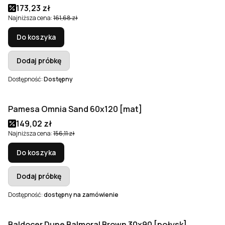
Cena promocyjna
173,23 zł
Najniższa cena:
161,68 zł
Do koszyka
Dodaj próbkę
Dostępność:
Dostępny
Pamesa Omnia Sand 60x120 [mat]
Okazja
Cena promocyjna
149,02 zł
Najniższa cena:
156,11 zł
Do koszyka
Dodaj próbkę
Dostępność:
dostępny na zamówienie
Baldocer Dune Balmoral Brown 30x90 [połysk]
Okazja