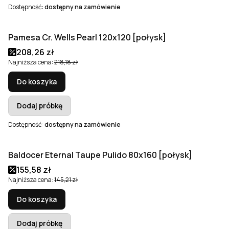
Dostępność:
dostępny na zamówienie
Pamesa Cr. Wells Pearl 120x120 [połysk]
Okazja
Cena promocyjna
208,26 zł
Najniższa cena:
218,18 zł
Do koszyka
Dodaj próbkę
Dostępność:
dostępny na zamówienie
Baldocer Eternal Taupe Pulido 80x160 [połysk]
Okazja
Cena promocyjna
155,58 zł
Najniższa cena:
145,21 zł
Do koszyka
Dodaj próbkę