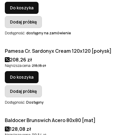
Do koszyka
Dodaj próbkę
Dostępność:
dostępny na zamówienie
Pamesa Cr. Sardonyx Cream 120x120 [połysk]
Okazja
Bestseller
Cena promocyjna
208,26 zł
Najniższa cena:
218,18 zł
Do koszyka
Dodaj próbkę
Dostępność:
Dostępny
Baldocer Brunswich Acero 80x80 [mat]
Okazja
Bestseller
Cena promocyjna
128,08 zł
Najniższa cena:
119,54 zł