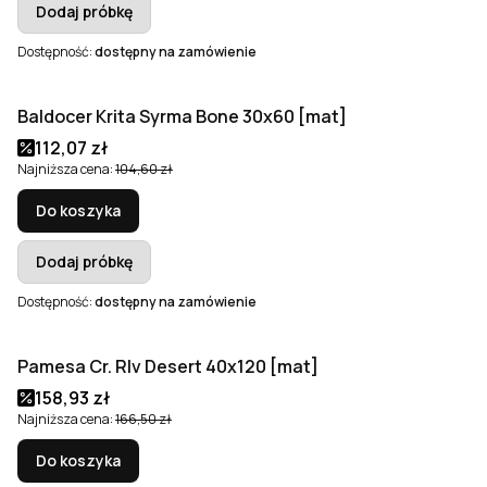
Dodaj próbkę
Dostępność:
dostępny na zamówienie
Baldocer Krita Syrma Bone 30x60 [mat]
Okazja
Cena promocyjna
112,07 zł
Najniższa cena:
104,60 zł
Do koszyka
Dodaj próbkę
Dostępność:
dostępny na zamówienie
Pamesa Cr. Rlv Desert 40x120 [mat]
Okazja
Cena promocyjna
158,93 zł
Najniższa cena:
166,50 zł
Do koszyka