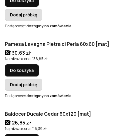
Do koszyka
Dodaj próbkę
Dostępność:
dostępny na zamówienie
Pamesa Lavagna Pietra di Perla 60x60 [mat]
Okazja
Cena promocyjna
130,63 zł
Najniższa cena:
136,85 zł
Do koszyka
Dodaj próbkę
Dostępność:
dostępny na zamówienie
Baldocer Ducale Cedar 60x120 [mat]
Okazja
Bestseller
Cena promocyjna
126,85 zł
Najniższa cena:
118,39 zł