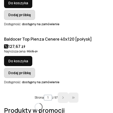
Do koszyka
Dodaj próbkę
Dostępność:
dostępny na zamówienie
Baldocer Top Pienza Cenere 40x120 [połysk]
Okazja
Cena promocyjna
127,67 zł
Najniższa cena:
119,15 zł
Do koszyka
Dodaj próbkę
Dostępność:
dostępny na zamówienie
Strona
z 97
Przejdź do ostatniej s
Produkty w promocji