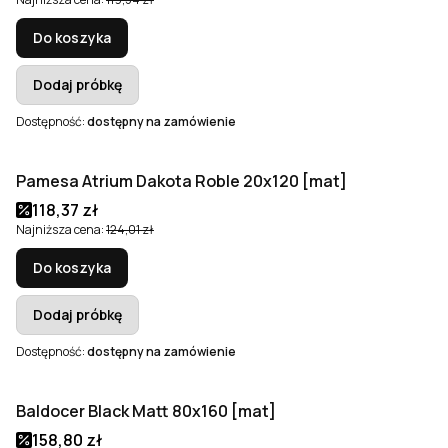
Do koszyka
Dodaj próbkę
Dostępność:
dostępny na zamówienie
Pamesa Atrium Dakota Roble 20x120 [mat]
Okazja
Cena promocyjna
118,37 zł
Najniższa cena:
124,01 zł
Do koszyka
Dodaj próbkę
Dostępność:
dostępny na zamówienie
Baldocer Black Matt 80x160 [mat]
Okazja
Bestseller
Cena promocyjna
158,80 zł