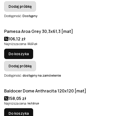
Dodaj próbkę
Dostępność:
Dostępny
Pamesa Aroa Grey 30,3x61,3 [mat]
Okazja
Cena promocyjna
106,12 zł
Najniższa cena:
111,17 zł
Do koszyka
Dodaj próbkę
Dostępność:
dostępny na zamówienie
Baldocer Dome Anthracita 120x120 [mat]
Okazja
Bestseller
Cena promocyjna
158,05 zł
Najniższa cena:
147,51 zł
Do koszyka