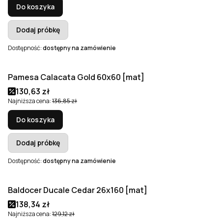
Do koszyka
Dodaj próbkę
Dostępność:
dostępny na zamówienie
Pamesa Calacata Gold 60x60 [mat]
Okazja
Cena promocyjna
130,63 zł
Najniższa cena:
136,85 zł
Do koszyka
Dodaj próbkę
Dostępność:
dostępny na zamówienie
Baldocer Ducale Cedar 26x160 [mat]
Okazja
Cena promocyjna
138,34 zł
Najniższa cena:
129,12 zł