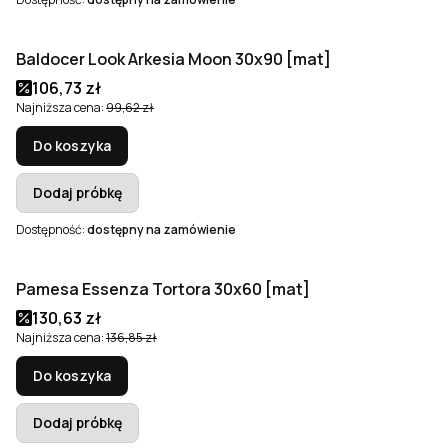
Baldocer Look Arkesia Moon 30x90 [mat]
Okazja
Cena promocyjna
106,73 zł
Najniższa cena:
99,62 zł
Do koszyka
Dodaj próbkę
Dostępność:
dostępny na zamówienie
Pamesa Essenza Tortora 30x60 [mat]
Okazja
Cena promocyjna
130,63 zł
Najniższa cena:
136,85 zł
Do koszyka
Dodaj próbkę