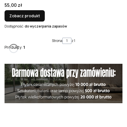
Cena
55,00 zł
Zobacz produkt
Dostępność:
do wyczerpania zapasów
Strona
z 1
Produkty:
1