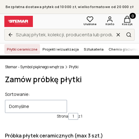
Bezpłatna dostawa płytek od 10 000 zł, wielkoformatowe od 20 000 zł
Produkt
Ulubione
Konto
Koszyk
Wyczyść
Zamknij wyszukiwarkę
Szuk
Płytki ceramiczne
Projekt i wizualizacja
Sztukateria
Chemia glazurni
Stemar - Symbol pięknego wnętrza
Płytki
Zamów próbkę płytki
Lista produktów
Sortowanie:
Domyślne
Strona
z 1
Próbka płytek ceramicznych (max 3 szt.)
Bestseller