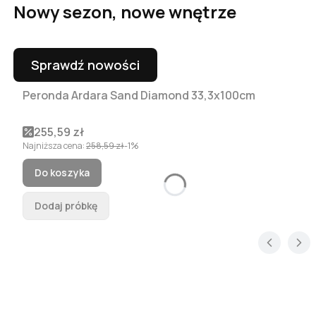
Nowy sezon, nowe wnętrze
Sprawdź nowości
Peronda Ardara Sand Diamond 33,3x100cm
Okazja
Cena promocyjna
255,59 zł
Najniższa cena:
258,59 zł
-1%
Do koszyka
Dodaj próbkę