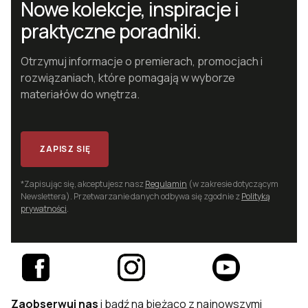
Nowe kolekcje, inspiracje i
praktyczne poradniki.
Otrzymuj informacje o premierach, promocjach i
rozwiązaniach, które pomagają w wyborze
materiałów do wnętrza.
Adres e-mail
ZAPISZ SIĘ
*Zapisując się, akceptujesz nasz
Regulamin
(w zakresie dotyczącym
Newslettera). Przetwarzanie danych odbywa się zgodnie z
Polityką
prywatności
.
Zaobserwuj nas
i bądź na bieżąco z najnowszymi