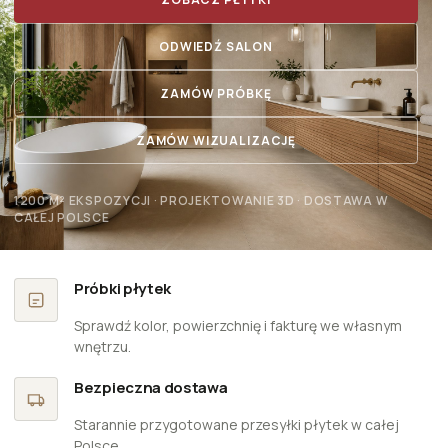
ODWIEDŹ SALON
ZAMÓW PRÓBKĘ
ZAMÓW WIZUALIZACJĘ
1200 M² EKSPOZYCJI · PROJEKTOWANIE 3D · DOSTAWA W
CAŁEJ POLSCE
Próbki płytek
Sprawdź kolor, powierzchnię i fakturę we własnym
wnętrzu.
Bezpieczna dostawa
Starannie przygotowane przesyłki płytek w całej
Polsce.