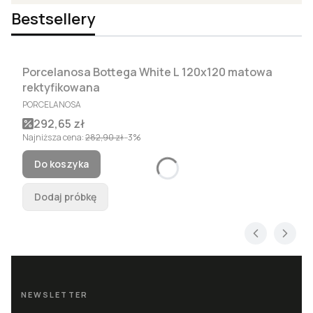
Bestsellery
Porcelanosa Bottega White L 120x120 matowa
Okazja
Bestseller
rektyfikowana
PRODUCENT
PORCELANOSA
Cena promocyjna
292,65 zł
Najniższa cena:
282,90 zł
--3%
Do koszyka
Dodaj próbkę
NEWSLETTER