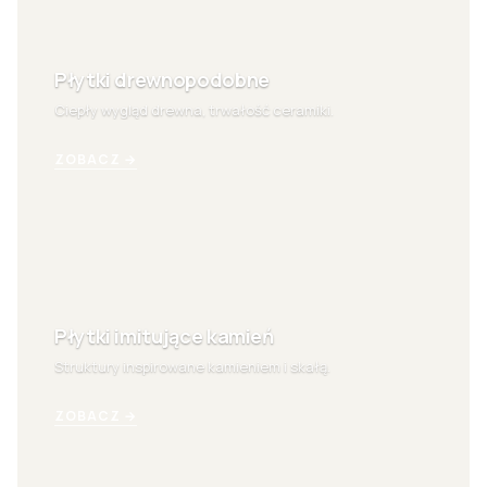
Płytki drewnopodobne
Ciepły wygląd drewna, trwałość ceramiki.
ZOBACZ →
Płytki imitujące kamień
Struktury inspirowane kamieniem i skałą.
ZOBACZ →