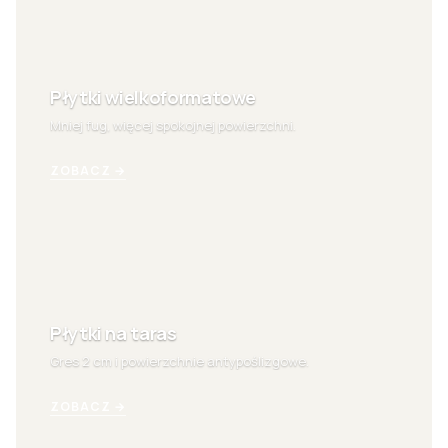
Płytki wielkoformatowe
Mniej fug, więcej spokojnej powierzchni.
ZOBACZ →
Płytki na taras
Gres 2 cm i powierzchnie antypoślizgowe.
ZOBACZ →