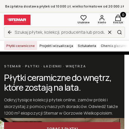
Bezpłatna dostawa płytek od 10 000 zł, wielkoformatowe od 20 000 zł
Produkt
Ulubione
Konto
Koszyk
Wyczyść
Zamknij wyszukiwarkę
Szuk
Płytki ceramiczne
Projekt i wizualizacja
Sztukateria
Chemia glazurni
STEMAR · PŁYTKI · ŁAZIENKI · WNĘTRZA
Płytki ceramiczne
do wnętrz,
które zostają na lata.
Odkryj tysiące kolekcji płytek online, zamów próbki i
skorzystaj z pomocy naszych doradców. Odwiedź także
1200 m² ekspozycji Stemar w Gorzowie Wielkopolskim.
ZOBACZ PŁYTKI