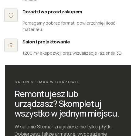
Doradztwo przed zakupem
Pomagamy dobrać format, powierzchnię i ilość
materiału.
Salon i projektowanie
1200 m² ekspozycji oraz wizualizacje łazienek 3D.
SALON STEMAR W GORZOWIE
Remontujesz lub
urządzasz?
Skompletuj
wszystko w jednym miejscu.
W salonie Stemar znajdziesz nie tylko płytki.
Dobierzesz także armaturę, wyposażenie