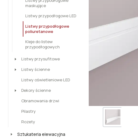
Listwy przypodłogowe
maskujące
Listwy przypodłogowe LED
Listwy przypodłogowe
poliuretanowe
Kleje do listew
przypodłogowych
Listwy przysufitowe
Listwy ścienne
Listwy oświetleniowe LED
Dekory ścienne
Obramowania drzwi
Pilastry
Rozety
Sztukateria elewacyjna