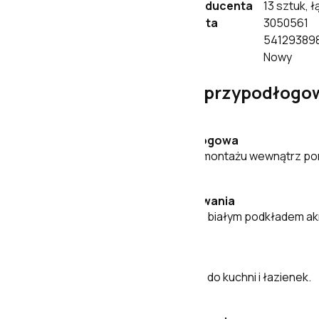
Jednostka opakowania producenta
13 sztuk, 
Numer SAP producenta
3050561
Kod EAN
54129389
Stan produktu
Nowy
Właściwości listwy przypodłogo
Listwa przypodłogowa
Przeznaczona do montażu wewnątrz po
Gotowa do malowania
Pokryta matowym, białym podkładem ak
Wodoodporna
Nadaje się również do kuchni i łazienek.