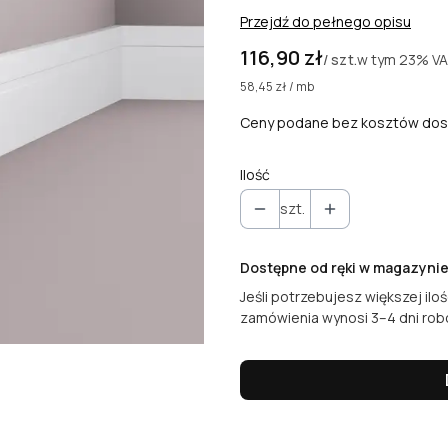
Przejdź do pełnego opisu
Cena
116,90 zł
w tym
23%
V
/ szt.
58,45 zł / mb
Ceny podane bez kosztów dos
Ilość
szt.
Dostępne od ręki w magazyni
Jeśli potrzebujesz większej ilo
zamówienia wynosi 3–4 dni rob