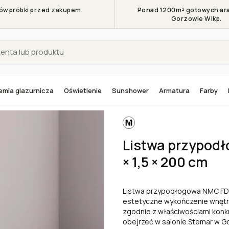
w próbki przed zakupem
Ponad 1200m² gotowych ara
Gorzowie Wlkp.
mia glazurnicza
Oświetlenie
Sunshower
Armatura
Farby
twy przypodłogowe
Listwy przypodłogowe poliuretanowe
Listwa przypodłogow
Listwa przypod
× 1,5 × 200 cm
Listwa przypodłogowa NMC FD11
estetyczne wykończenie wnętrz
zgodnie z właściwościami kon
obejrzeć w salonie Stemar w G