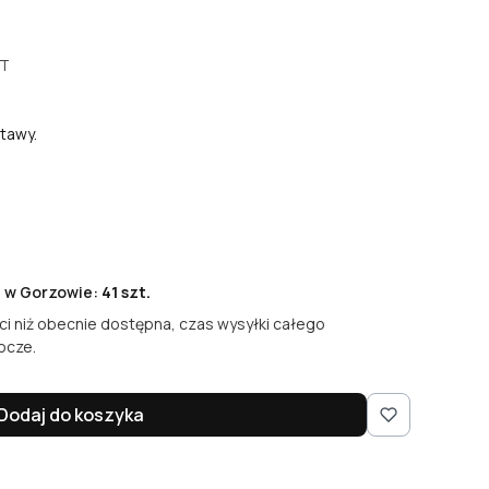
AT
tawy.
e w Gorzowie:
41 szt.
ści niż obecnie dostępna, czas wysyłki całego
ocze.
Dodaj do koszyka