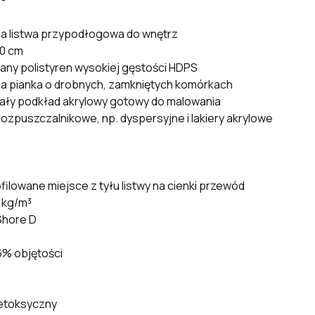
L®
na listwa przypodłogowa do wnętrz
200 cm
any polistyren wysokiej gęstości HDPS
a pianka o drobnych, zamkniętych komórkach
iały podkład akrylowy gotowy do malowania
ozpuszczalnikowe, np. dyspersyjne i lakiery akrylowe
filowane miejsce z tyłu listwy na cienki przewód
 kg/m³
Shore D
6% objętości
ietoksyczny