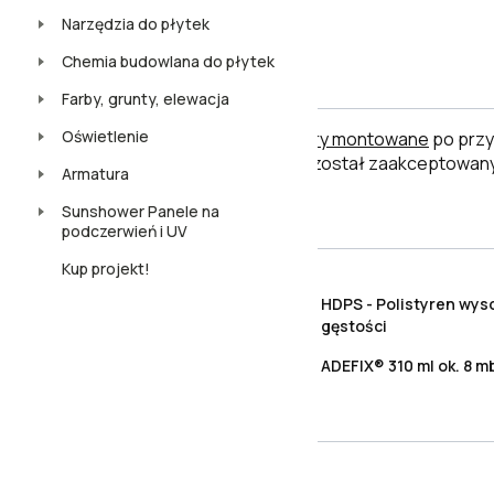
Narzędzia do płytek
Chemia budowlana do płytek
Uwaga
Farby, grunty, elewacja
Oświetlenie
Płytki ceramiczne i inne towary montowane
po przy
po jego użyciu uznaje się, że został zaakceptowany
Armatura
Sunshower Panele na
Cechy produktu
podczerwień i UV
Kup projekt!
HDPS - Polistyren wyso
Materiał
gęstości
Zużycie kleju
ADEFIX® 310 ml ok. 8 m
Opis