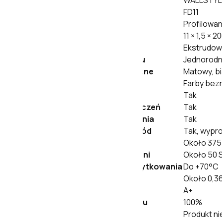
Kolekcja
WALLSTY
Model
FD11
Rodzaj produktu
Profilowa
Wymiary
11 × 1,5 × 
Materiał
Ekstrudow
Struktura materiału
Jednorodn
Wykończenie fabryczne
Matowy, b
Zalecane farby
Farby bezr
Wodoodporność
Tak
Do wilgotnych pomieszczeń
Tak
Odporność na uderzenia
Tak
Przestrzeń na przewód
Tak, wypro
Gęstość materiału
Około 375
Twardość powierzchni
Około 50 
Maksymalna temperatura użytkowania
Do +70°C
Nasiąkliwość
Około 0,3
Klasa emisji LZO
A+
Możliwość recyklingu
100%
Toksyczność
Produkt n