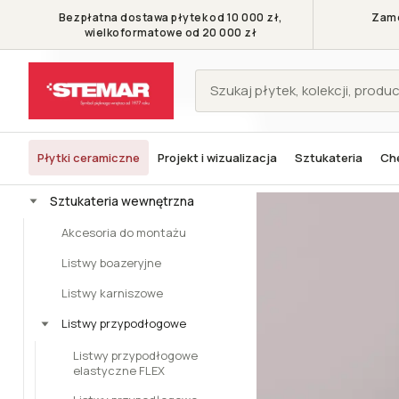
Bezpłatna dostawa płytek od 10 000 zł,
Zamó
wielkoformatowe od 20 000 zł
KATEGORIE
Płytki ceramiczne
Projekt i wizualizacja
Sztukateria
Che
Stemar - Symbol pięknego wnętrza
Sztukateria wewnętrzna
Lis
Płytki ceramiczne
Sztukateria wewnętrzna
Akcesoria do montażu
Listwy boazeryjne
Listwy karniszowe
Listwy przypodłogowe
Listwy przypodłogowe
elastyczne FLEX