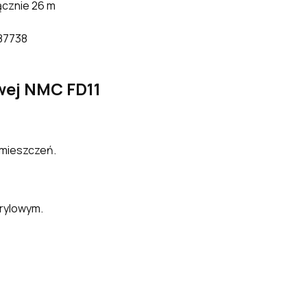
łącznie 26 m
87738
wej NMC FD11
mieszczeń.
rylowym.