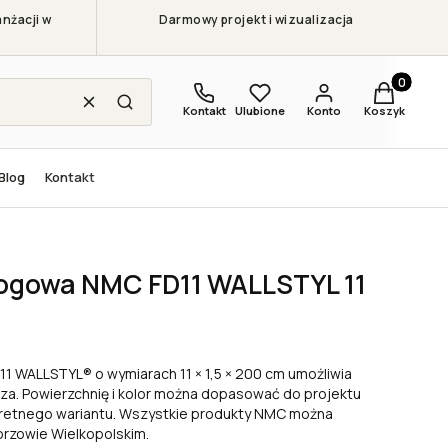
nżacji w
Darmowy projekt i wizualizacja
Produkty w
Wyczyść
Szukaj
Kontakt
Ulubione
Konto
Koszyk
Blog
Kontakt
a NMC FD11 WALLSTYL 11 × 1,5 × 200 cm
łogowa NMC FD11 WALLSTYL 11
 WALLSTYL® o wymiarach 11 × 1,5 × 200 cm umożliwia
a. Powierzchnię i kolor można dopasować do projektu
kretnego wariantu. Wszystkie produkty NMC można
orzowie Wielkopolskim.