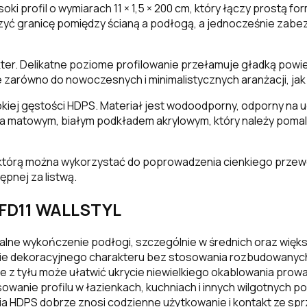
oki profil o wymiarach 11 × 1,5 × 200 cm, który łączy prostą
ć granicę pomiędzy ścianą a podłogą, a jednocześnie zabezp
er. Delikatne poziome profilowanie przełamuje gładką powierz
zarówno do nowoczesnych i minimalistycznych aranżacji, jak i
iej gęstości HDPS. Materiał jest wodoodporny, odporny na 
yta matowym, białym podkładem akrylowym, który należy po
ń, którą można wykorzystać do poprowadzenia cienkiego prze
pnej za listwą.
 FD11 WALLSTYL
alne wykończenie podłogi, szczególnie w średnich oraz więk
twie dekoracyjnego charakteru bez stosowania rozbudowany
e z tyłu może ułatwić ukrycie niewielkiego okablowania pro
owanie profilu w łazienkach, kuchniach i innych wilgotnych 
a HDPS dobrze znosi codzienne użytkowanie i kontakt ze spr