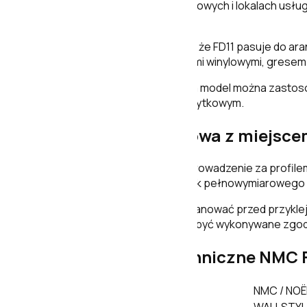
apartamentach, pokojach hotelowych i lokalach usług
sprzątania.
Spokojne profilowanie sprawia, że FD11 pasuje do ar
drewnianymi deskami, podłogami winylowymi, gresem 
Dzięki wodoodporności ten sam model można zastosowa
mieszkaniu, domu albo lokalu użytkowym.
Listwa przypodłogowa z miejsce
Konstrukcja FD11 umożliwia poprowadzenie za profi
przestrzeń nie zastępuje jednak pełnowymiarowego kana
Przebieg przewodu należy zaplanować przed przykleje
Instalacje elektryczne powinny być wykonywane zgo
Wymiary i dane techniczne NMC 
Producent
NMC / NO