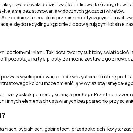
d akrylowy pozwala dopasować kolor listwy do ściany, drzwi 
rzykleja się bez stosowania widocznych gwoździ i wkrętów.
ji A+ zgodnie z francuskimi przepisami dotyczącymi lotnych z
daje się do recyklingu zgodnie z obowiązującymi lokalnie za
mi poziomymi liniami. Taki detal tworzy subtelny światłocień i
rofil pozostaje na tyle prosty, że można zestawić go z nowoc
i pozwala wyeksponować przede wszystkim strukturę profilu. Bi
ontrastowego koloru może zmienić ją w wyrazistą ramę całeg
rcjonalny uskok pomiędzy ścianą a podłogą. Przed montażem w
 i innych elementach ustawianych bezpośrednio przy ściani
1?
alniach, sypialniach, gabinetach, przedpokojach i korytarza