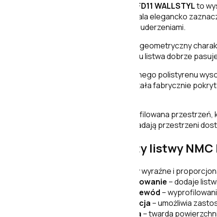
Listwa przypodłogowa NMC FD11 WALLSTYL
to wys
Wyraźna wysokość listwy pozwala elegancko zaznaczy
zabrudzeniami i przypadkowymi uderzeniami.
Front modelu FD11 ma spokojny, geometryczny charakt
ozdobnego wyglądu. Dzięki temu listwa dobrze pasuje 
Listwę wykonano z ekstrudowanego polistyrenu wysok
użytkowania. Powierzchnia została fabrycznie pokr
kolorze.
Z tyłu profilu znajduje się wyprofilowana przestrze
średnica oraz przebieg odpowiadają przestrzeni dostę
Najważniejsze zalety listwy NMC
Wysokość 11 cm
– tworzy wyraźne i proporcjon
Subtelne poziome profilowanie
– dodaje lis
Przestrzeń na cienki przewód
– wyprofilowani
Wodoodporna konstrukcja
– umożliwia zastos
Odporność na uderzenia
– twarda powierzchni