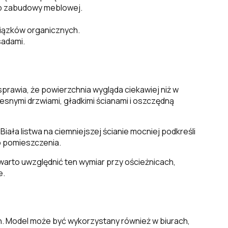
lub zabudowy meblowej.
wiązków organicznych.
sadami.
 sprawia, że powierzchnia wygląda ciekawiej niż w
zesnymi drzwiami, gładkimi ścianami i oszczędną
ała listwa na ciemniejszej ścianie mocniej podkreśli
o pomieszczenia.
arto uwzględnić ten wymiar przy ościeżnicach,
e.
ch. Model może być wykorzystany również w biurach,