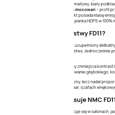
Gotowa do malowania
– matowy, biały podkła
Montaż bez widocznych mocowań
– profil p
Niska emisja LZO
– produkt posiada klasę emis
Materiał do recyklingu
– pianka HDPS w 100% na
Jak wygląda profil listwy FD11?
FD11 ma przeważnie płaski front uzupełniony delikatny
przypadku całkowicie gładkiej listwy. Jednocześnie p
zabudową meblową.
Pomalowanie FD11 na kolor ściany zmniejsza kontrast 
linię podłogi, natomiast zastosowanie głębokiego, k
Grubość 1,5 cm zapewnia widoczny, lecz nadal propo
meblach wykonywanych na wymiar, szafach wnękowych
Do jakich wnętrz pasuje NMC FD1
Wysokość 11 cm dobrze prezentuje się w salonach, jad