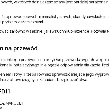
owych, w których dolna część ściany jest bardziej narażona
anżacji nowoczesnych, minimalistycznych, skandynawskich i m
i płytkami ceramicznymi.
ć zarówno w salonie, jak i w kuchni lub łazience. Pozwala t
m na przewód
lem cienkiego przewodu, na przykład przewodu sygnałowego 
łu instalacyjnego i nie będzie odpowiednia dla każdej liczby
niem listwy. Trzeba również sprawdzić miejsce jego wyprowa
dnie z obowiązującymi zasadami bezpieczeństwa.
FD11
ËL & MARQUET