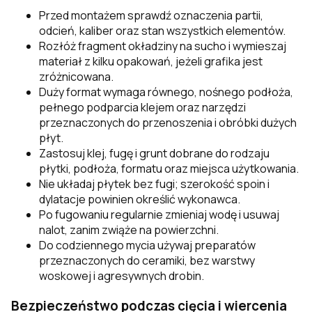
Przed montażem sprawdź oznaczenia partii,
odcień, kaliber oraz stan wszystkich elementów.
Rozłóż fragment okładziny na sucho i wymieszaj
materiał z kilku opakowań, jeżeli grafika jest
zróżnicowana.
Duży format wymaga równego, nośnego podłoża,
pełnego podparcia klejem oraz narzędzi
przeznaczonych do przenoszenia i obróbki dużych
płyt.
Zastosuj klej, fugę i grunt dobrane do rodzaju
płytki, podłoża, formatu oraz miejsca użytkowania.
Nie układaj płytek bez fugi; szerokość spoin i
dylatacje powinien określić wykonawca.
Po fugowaniu regularnie zmieniaj wodę i usuwaj
nalot, zanim zwiąże na powierzchni.
Do codziennego mycia używaj preparatów
przeznaczonych do ceramiki, bez warstwy
woskowej i agresywnych drobin.
Bezpieczeństwo podczas cięcia i wiercenia