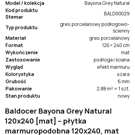
Model / kolekcja
Bayona Grey Natural
Kod produktu
BALD00029
Stemar
gres porcelanowy podłogowo-
Typ produktu
ścienny
Materiał
gres porcelanowy
Format
120 × 240 cm
Wykończenie
mat
Zastosowanie
podłoga i ściana
Wygląd
efekt marmuru
Kolorystyka
szara
Grubość
6 mm
Pakowanie
2,88 m² = 1 szt.
Stan produktu
nowy
Baldocer Bayona Grey Natural
120x240 [mat] – płytka
marmuropodobna 120x240, mat