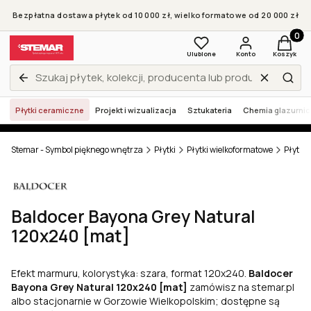
Bezpłatna dostawa płytek od 10 000 zł, wielkoformatowe od 20 000 zł
Produkt
Ulubione
Konto
Koszyk
Wyczyść
Zamknij wyszukiwarkę
Szuk
Płytki ceramiczne
Projekt i wizualizacja
Sztukateria
Chemia glazurni
Stemar - Symbol pięknego wnętrza
Płytki
Płytki wielkoformatowe
Płytki
Baldocer Bayona Grey Natural
120x240 [mat]
Efekt marmuru, kolorystyka: szara, format 120x240.
Baldocer
Bayona Grey Natural 120x240 [mat]
zamówisz na stemar.pl
albo stacjonarnie w Gorzowie Wielkopolskim; dostępne są