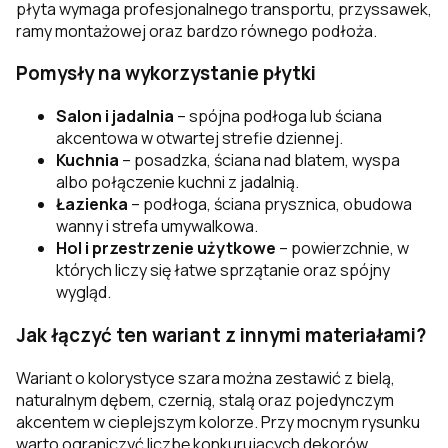
płyta wymaga profesjonalnego transportu, przyssawek,
ramy montażowej oraz bardzo równego podłoża.
Pomysły na wykorzystanie płytki
Salon i jadalnia
– spójna podłoga lub ściana
akcentowa w otwartej strefie dziennej.
Kuchnia
– posadzka, ściana nad blatem, wyspa
albo połączenie kuchni z jadalnią.
Łazienka
– podłoga, ściana prysznica, obudowa
wanny i strefa umywalkowa.
Hol i przestrzenie użytkowe
– powierzchnie, w
których liczy się łatwe sprzątanie oraz spójny
wygląd.
Jak łączyć ten wariant z innymi materiałami?
Wariant o kolorystyce szara można zestawić z bielą,
naturalnym dębem, czernią, stalą oraz pojedynczym
akcentem w cieplejszym kolorze. Przy mocnym rysunku
warto ograniczyć liczbę konkurujących dekorów,