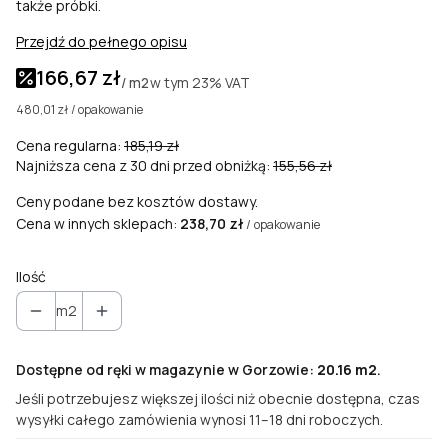
także próbki.
Przejdź do pełnego opisu
166,67 zł
w tym
23%
VAT
/ m2
480,01 zł / opakowanie
Cena regularna:
185,19 zł
Najniższa cena z 30 dni przed obniżką:
155,56 zł
Ceny podane bez kosztów dostawy.
Cena w innych sklepach:
238,70 zł
/ opakowanie
Ilość
m2
Dostępne od ręki w magazynie w Gorzowie:
20.16 m2
.
Jeśli potrzebujesz większej ilości niż obecnie dostępna, czas
wysyłki całego zamówienia wynosi 11–18 dni roboczych.