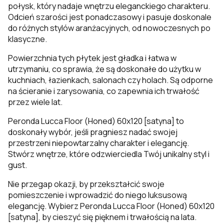
połysk, który nadaje wnętrzu eleganckiego charakteru.
Odcień szarości jest ponadczasowy i pasuje doskonale
do różnych stylów aranżacyjnych, od nowoczesnych po
klasyczne.
Powierzchnia tych płytek jest gładka i łatwa w
utrzymaniu, co sprawia, że są doskonałe do użytku w
kuchniach, łazienkach, salonach czy holach. Są odporne
na ścieranie i zarysowania, co zapewnia ich trwałość
przez wiele lat.
Peronda Lucca Floor (Honed) 60x120 [satyna] to
doskonały wybór, jeśli pragniesz nadać swojej
przestrzeni niepowtarzalny charakter i elegancję.
Stwórz wnętrze, które odzwierciedla Twój unikalny styl i
gust.
Nie przegap okazji, by przekształcić swoje
pomieszczenie i wprowadzić do niego luksusową
elegancję. Wybierz Peronda Lucca Floor (Honed) 60x120
[satyna], by cieszyć się pięknem i trwałością na lata.