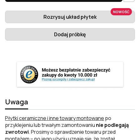
NOWOŚĆ
Rozrysuj układ płytek
Dodaj próbkę
Uwaga
Płytki ceramiczne i inne towary montowane
po
przyklejeniu lub trwałym zamontowaniu
nie podlegają
zwrotowi
. Prosimy o sprawdzenie towaru przed
montażem – po jego użyciu uznaje się, że został