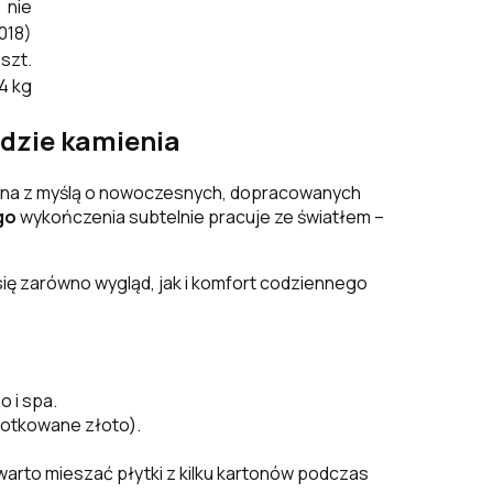
nie
018)
 szt.
4 kg
ądzie kamienia
ana z myślą o nowoczesnych, dopracowanych
go
wykończenia subtelnie pracuje ze światłem –
się zarówno wygląd, jak i komfort codziennego
 i spa.
czotkowane złoto).
(warto mieszać płytki z kilku kartonów podczas