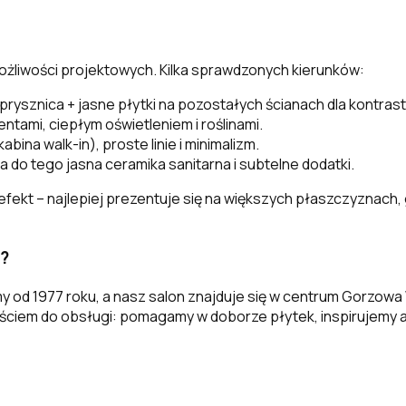
ożliwości projektowych. Kilka sprawdzonych kierunków:
prysznica + jasne płytki na pozostałych ścianach dla kontrast
tami, ciepłym oświetleniem i roślinami.
bina walk-in), proste linie i minimalizm.
 a do tego jasna ceramika sanitarna i subtelne dodatki.
efekt – najlepiej prezentuje się na większych płaszczyznach, 
)?
amy od 1977 roku, a nasz salon znajduje się w centrum Gorzowa
ściem do obsługi: pomagamy w doborze płytek, inspirujemy