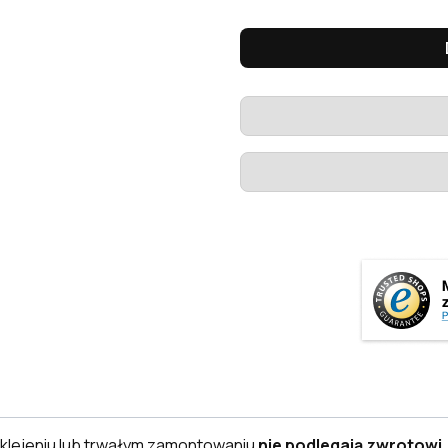
klejeniu lub trwałym zamontowaniu
nie podlegają zwrotowi