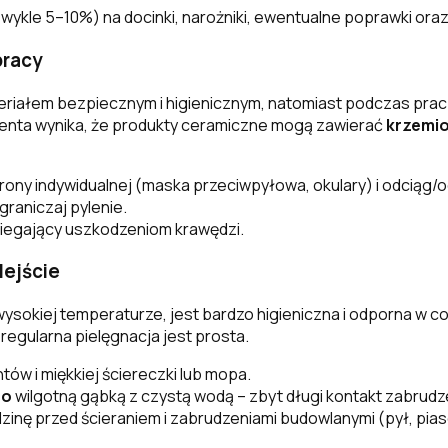
kle 5–10%) na docinki, narożniki, ewentualne poprawki oraz s
pracy
iałem bezpiecznym i higienicznym, natomiast podczas prac bu
enta wynika, że produkty ceramiczne mogą zawierać
krzemio
ony indywidualnej (maska przeciwpyłowa, okulary) i odciąg/o
raniczaj pylenie.
biegający uszkodzeniom krawędzi.
dejście
wysokiej temperaturze, jest bardzo higieniczna i odporna w 
regularna pielęgnacja jest prosta.
w i miękkiej ściereczki lub mopa.
co
wilgotną gąbką z czystą wodą – zbyt długi kontakt zabrud
inę przed ścieraniem i zabrudzeniami budowlanymi (pył, pia