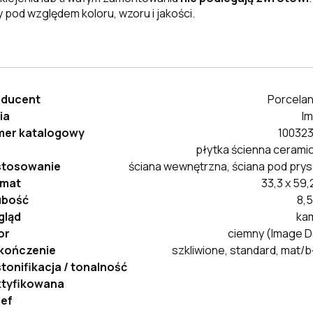
 pod względem koloru, wzoru i jakości.
oducent
Porcela
ia
I
er katalogowy
10032
p
płytka ścienna cerami
stosowanie
ściana wewnętrzna, ściana pod prys
rmat
33,3 x 59,
ubość
8,
gląd
ka
or
ciemny (Image D
kończenie
szkliwione, standard, mat/b
tonifikacja / tonalność
tyfikowana
ief