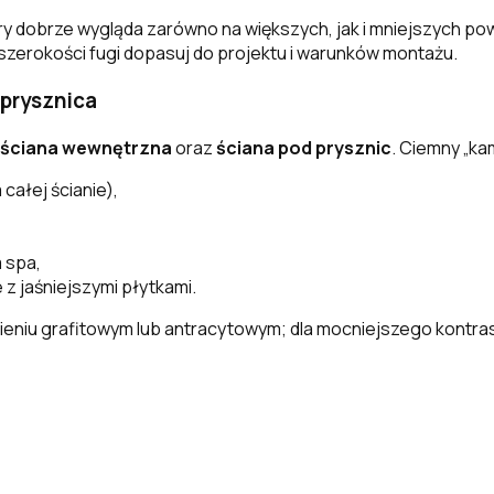
ry dobrze wygląda zarówno na większych, jak i mniejszych po
szerokości fugi dopasuj do projektu i warunków montażu.
 prysznica
ściana wewnętrzna
oraz
ściana pod prysznic
. Ciemny „ka
 całej ścianie),
 spa,
z jaśniejszymi płytkami.
cieniu grafitowym lub antracytowym; dla mocniejszego kontras