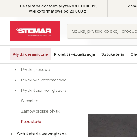
Bezpłatna dostawa płytek od 10 000 zł,
Zamó
wielkoformatowe od 20 000 zł
KATEGORIE
Płytki ceramiczne
Projekt i wizualizacja
Sztukateria
Che
Stemar - Symbol pięknego wnętrza
Płytki
Pozostałe
Porcelano
Płytki
Płytki gresowe
Płytki wielkoformatowe
Płytki ścienne - glazura
Stopnice
Zamów próbkę płytki
Pozostałe
Sztukateria wewnętrzna