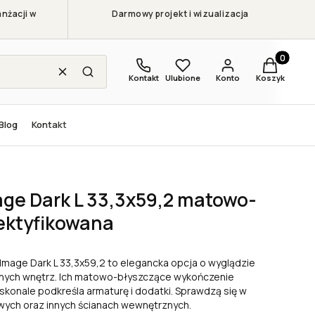
nżacji w
Darmowy projekt i wizualizacja
Produkty w
Wyczyść
Szukaj
Kontakt
Ulubione
Konto
Koszyk
Blog
Kontakt
ge Dark L 33,3x59,2 matowo-
ektyfikowana
Image Dark L 33,3x59,2 to elegancka opcja o wyglądzie
snych wnętrz. Ich matowo-błyszczące wykończenie
oskonale podkreśla armaturę i dodatki. Sprawdzą się w
owych oraz innych ścianach wewnętrznych.