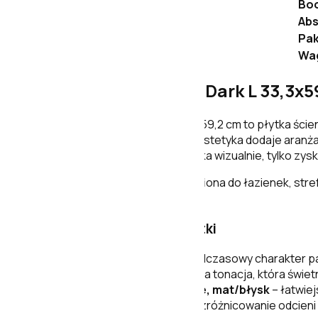
Bo
Abs
Pa
Wa
Porcelanosa Image Dark L 33,3x59
IMAGE DARK L w formacie 33,3x59,2 cm to płytka ście
wnętrzach. Ciemna, kamienna estetyka dodaje aranżacj
dzięki temu ściana nie jest płaska wizualnie, tylko z
To propozycja szczególnie trafiona do łazienek, stre
użytkowania.
Najważniejsze cechy płytki
Wygląd kamienia
– ponadczasowy charakter pas
Kolor Image Dark
– ciemna tonacja, która świet
Wykończenie szkliwione, mat/błysk
– łatwiej
Tonalność V3
– wyraźne zróżnicowanie odcieni m