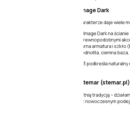
Pomysły na aranżację z Image Dark
Ciemna płytka o kamiennym charakterze daje wiele m
Nowoczesna łazienka
– Image Dark na ścianie 
Styl spa
– zestawienie z drewnopodobnymi akcen
Loft
– ciemna ściana + czarna armatura i szkło (ka
Elegancki minimalizm
– jednolita, ciemna baza,
Warto pamiętać, że tonalność V3 podkreśla naturalny 
kompozycję.
Dlaczego warto kupić w Stemar (stemar.pl
Stemar to polska firma z wieloletnią tradycją – dział
doświadczenie rodzinnej marki z nowoczesnym podej
zakupy online na
stemar.pl
.
Podsumowanie