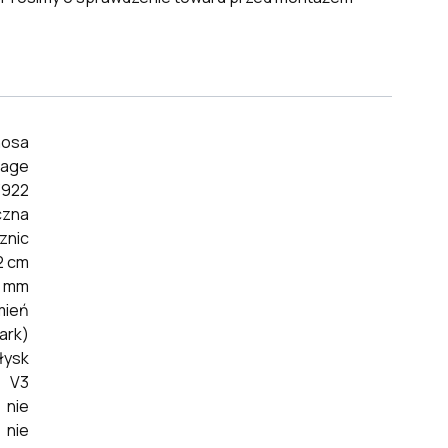
nosa
mage
3922
czna
znic
2 cm
5 mm
mień
ark)
łysk
V3
nie
nie