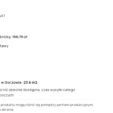
VAT
bniżką:
156,75 zł
tawy.
e w Gorzowie:
23.6 m2
.
ści niż obecnie dostępna, czas wysyłki całego
oboczych.
a produktu mogą różnić się pomiędzy partiami produkcyjnymi
 ekranie.