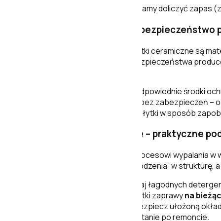
Przy planowaniu zakupów zalecamy doliczyć zapas (zwy
Wskazówki montażowe i bezpieczeństwo 
W codziennym użytkowaniu płytki ceramiczne są mater
może powstawać pył. Z kart bezpieczeństwa produc
jest szkodliwy.
Podczas obróbki stosuj odpowiednie środki ochr
Unikaj obróbki „na sucho” bez zabezpieczeń – og
Przechowuj i transportuj płytki w sposób zapo
Pielęgnacja i czyszczenie – praktyczne po
Powierzchnia ceramiki, dzięki procesowi wypalania w 
ma tendencji do trwałego „wchodzenia” w strukturę, a 
Do bieżącego mycia używaj łagodnych detergentó
Po fugowaniu usuwaj resztki zaprawy
na bieżą
Po zakończeniu prac zabezpiecz ułożoną okładz
zarysowań i ułatwić sprzątanie po remoncie.