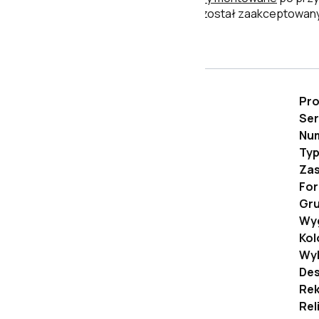
po jego użyciu uznaje się, że został zaakceptowany
Opis
Pr
Ser
Num
Ty
Za
Fo
Gr
Wy
Kol
Wy
Des
Rek
Rel