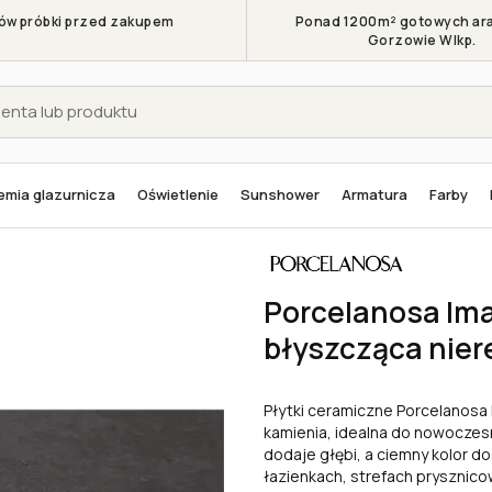
w próbki przed zakupem
Ponad 1200m² gotowych ara
Gorzowie Wlkp.
mia glazurnicza
Oświetlenie
Sunshower
Armatura
Farby
sa Image Dark L 33,3x59,2 matowo-błyszcząca nierektyfikowana
Porcelanosa Ima
błyszcząca nier
Płytki ceramiczne Porcelanosa 
kamienia, idealna do nowocze
dodaje głębi, a ciemny kolor d
łazienkach, strefach prysznic