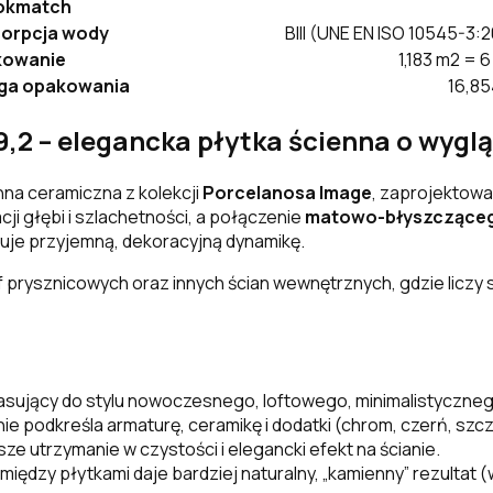
okmatch
orpcja wody
BIII (UNE EN ISO 10545-3:2
kowanie
1,183 m2 = 6
ga opakowania
16,85
,2 – elegancka płytka ścienna o wygl
nna ceramiczna z kolekcji
Porcelanosa Image
, zaprojektow
i głębi i szlachetności, a połączenie
matowo-błyszczące
yskuje przyjemną, dekoracyjną dynamikę.
f prysznicowych oraz innych ścian wewnętrznych, gdzie liczy 
ujący do stylu nowoczesnego, loftowego, minimalistycznego
nie podkreśla armaturę, ceramikę i dodatki (chrom, czerń, sz
sze utrzymanie w czystości i elegancki efekt na ścianie.
iędzy płytkami daje bardziej naturalny, „kamienny” rezultat 