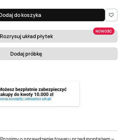
Dodaj do koszyka
NOWOŚĆ
Rozrysuj układ płytek
Dodaj próbkę
. Prosimy o sprawdzenie towaru przed montażem –