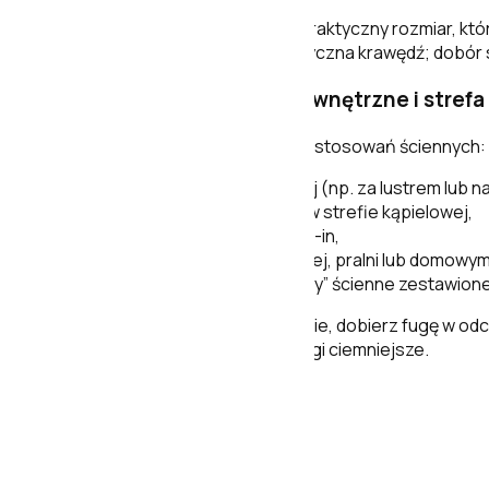
montażu).
Format 33,3x59,2 cm
– praktyczny rozmiar, któ
Nierektyfikowana
– klasyczna krawędź; dobór 
Zastosowanie: ściany wewnętrzne i strefa
Płytka przeznaczona jest do zastosowań ściennych:
tło dla strefy umywalkowej (np. za lustrem lub na
zabudowa wanny i ściany w strefie kąpielowej,
ściany prysznica typu walk-in,
akcent w toalecie gościnnej, pralni lub domowym
dekoracyjne pasy lub „ramy” ścienne zestawione 
Jeśli zależy Ci na spójnym efekcie, dobierz fugę w od
łatwiej utrzymać w czystości fugi ciemniejsze.
Pakowanie i logistyka
Pakowanie: 1,183 m2 = 6 szt.
Waga opakowania: 16,854 kg