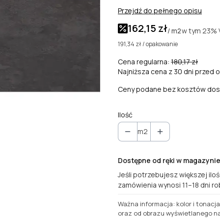
Przejdź do pełnego opisu
162,15 zł
w tym
23%
/ m2
191,34 zł / opakowanie
Cena regularna:
180,17 zł
Najniższa cena z 30 dni przed o
Ceny podane bez kosztów dos
Ilość
m2
Dostępne od ręki w magazyni
Jeśli potrzebujesz większej ilo
zamówienia wynosi 11–18 dni r
Ważna informacja: kolor i tonacj
oraz od obrazu wyświetlanego na