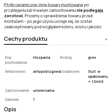
Płytki ceramiczne i inne towary montowane
po
przyklejeniu lub trwałym zamontowaniu
nie podlegają
zwrotowi
. Prosimy o sprawdzenie towaru przed
montażem – po jego użyciu uznaje się, że został
zaakceptowany pod względem koloru, wzoru i jakości.
Cechy produktu
Kraj
Hiszpania
Rodzaj
gres
pochodzenia
Właściwości
antypoślizgowa
Dodatkowe
3szt. w
opakowaniu
= 1,04m2
Zastosowanie
uniwersalna
Gatunek
1
Opis