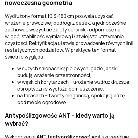
nowoczesna geometria
Wydłużony format 19,3×180 cm pozwala uzyskać
wrażenie prawdziwej podłogi z desek, a jednocześnie
zachować wszystkie zalety ceramiki: odporność na
wilgoć, stabilność wymiarową i łatwiejsze utrzymanie
czystości. Rektyfikacja ułatwia prowadzenie równych linii
i estetycznych podziałów. W praktyce ten format
świetnie wygląda:
w dużych salonach kąpielowych, gdzie „deski”
budują wrażenie przestronności,
w wąskich korytarzach – ułożenie wzdłuż dłuższej
osi optycznie wydłuża pomieszczenie,
na tarasach – tworzy elegancką, spokojną bazę
pod meble ogrodowe.
Antypoślizgowość ANT – kiedy warto ją
wybrać?
Wykończenie
ANT (antypoślizgowe)
jest szczególnie