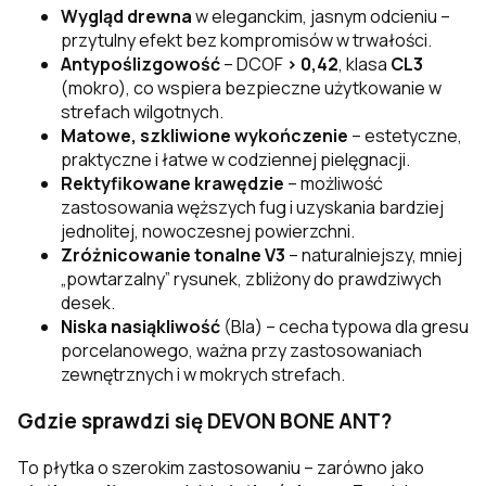
Wygląd drewna
w eleganckim, jasnym odcieniu –
przytulny efekt bez kompromisów w trwałości.
Antypoślizgowość
– DCOF
> 0,42
, klasa
CL3
(mokro), co wspiera bezpieczne użytkowanie w
strefach wilgotnych.
Matowe, szkliwione wykończenie
– estetyczne,
praktyczne i łatwe w codziennej pielęgnacji.
Rektyfikowane krawędzie
– możliwość
zastosowania węższych fug i uzyskania bardziej
jednolitej, nowoczesnej powierzchni.
Zróżnicowanie tonalne V3
– naturalniejszy, mniej
„powtarzalny” rysunek, zbliżony do prawdziwych
desek.
Niska nasiąkliwość
(BIa) – cecha typowa dla gresu
porcelanowego, ważna przy zastosowaniach
zewnętrznych i w mokrych strefach.
Gdzie sprawdzi się DEVON BONE ANT?
To płytka o szerokim zastosowaniu – zarówno jako