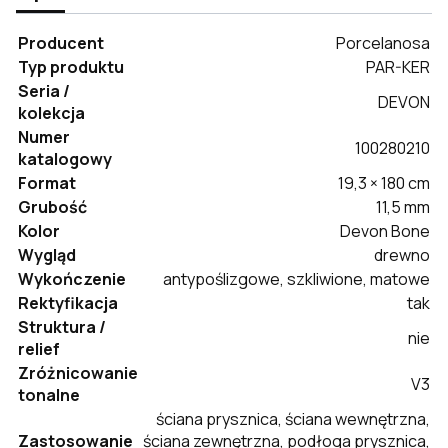
Producent
Porcelanosa
Typ produktu
PAR-KER
Seria /
DEVON
kolekcja
Numer
100280210
katalogowy
Format
19,3 × 180 cm
Grubość
11,5 mm
Kolor
Devon Bone
Wygląd
drewno
Wykończenie
antypoślizgowe, szkliwione, matowe
Rektyfikacja
tak
Struktura /
nie
relief
Zróżnicowanie
V3
tonalne
ściana prysznica, ściana wewnętrzna,
Zastosowanie
ściana zewnętrzna, podłoga prysznica,