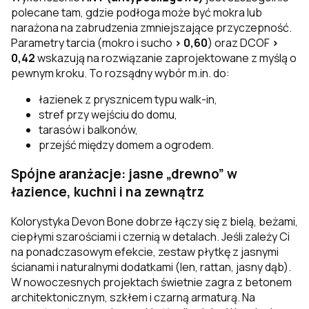
polecane tam, gdzie podłoga może być mokra lub
narażona na zabrudzenia zmniejszające przyczepność.
Parametry tarcia (mokro i sucho
> 0,60
) oraz DCOF
>
0,42
wskazują na rozwiązanie zaprojektowane z myślą o
pewnym kroku. To rozsądny wybór m.in. do:
łazienek z prysznicem typu walk-in,
stref przy wejściu do domu,
tarasów i balkonów,
przejść między domem a ogrodem.
Spójne aranżacje: jasne „drewno” w
łazience, kuchni i na zewnątrz
Kolorystyka Devon Bone dobrze łączy się z bielą, beżami,
ciepłymi szarościami i czernią w detalach. Jeśli zależy Ci
na ponadczasowym efekcie, zestaw płytkę z jasnymi
ścianami i naturalnymi dodatkami (len, rattan, jasny dąb).
W nowoczesnych projektach świetnie zagra z betonem
architektonicznym, szkłem i czarną armaturą. Na