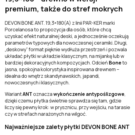
premium, także do stref mokrych
DEVON BONE ANT. 19,3×180(A) z linii PAR-KER marki
Porcelanosa to propozycja dla osób, które chcą
uzyskać efekt naturalnej deski, a jednocześnie oczekują
parametrów typowych dla nowoczesnej ceramiki. Długi,
„deskowy” format pięknie wydłuża przestrzeń i pozwala
układać płytki w układzie klasycznym, na mijankę lub w
bardziej dekoracyjnych kompozycjach. Odcień
Bone
to
jasna, spokojna kolorystyka inspirowana drewnem –
idealna do wnętrz skandynawskich, japandi,
nowoczesnych i klasycznych.
Wariant
ANT
oznacza
wykończenie antypoślizgowe
,
dzięki czemu płytka świetnie sprawdza się tam, gdzie
liczy się pewny krok: w prysznicu, przy wejściu, na tarasie
czy w strefach narażonych na wilgoć.
Najważniejsze zalety płytki DEVON BONE ANT