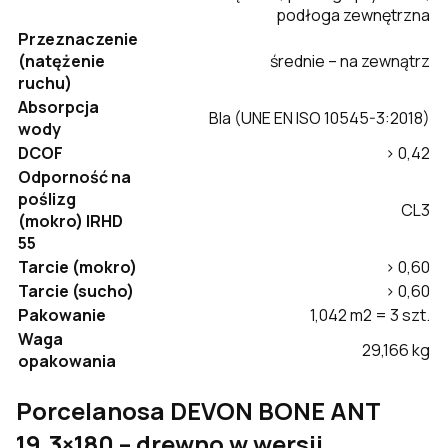
podłoga zewnętrzna
Przeznaczenie
(natężenie
średnie – na zewnątrz
ruchu)
Absorpcja
BIa (UNE EN ISO 10545-3:2018)
wody
DCOF
> 0,42
Odporność na
poślizg
CL3
(mokro) IRHD
55
Tarcie (mokro)
> 0,60
Tarcie (sucho)
> 0,60
Pakowanie
1,042 m2 = 3 szt.
Waga
29,166 kg
opakowania
Porcelanosa DEVON BONE ANT
19,3×180 – drewno w wersji