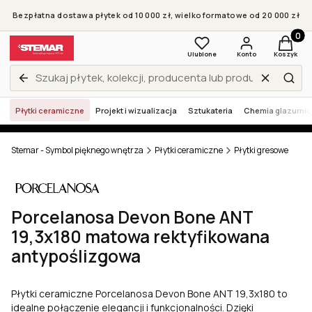
Bezpłatna dostawa płytek od 10 000 zł, wielkoformatowe od 20 000 zł
Produkt
Ulubione
Konto
Koszyk
Wyczyść
Zamknij wyszukiwarkę
Szuk
Płytki ceramiczne
Projekt i wizualizacja
Sztukateria
Chemia glazurni
Stemar - Symbol pięknego wnętrza
Płytki ceramiczne
Płytki gresowe
Porcelanosa Devon Bone ANT
19,3x180 matowa rektyfikowana
antypoślizgowa
Płytki ceramiczne Porcelanosa Devon Bone ANT 19,3x180 to
idealne połączenie elegancji i funkcjonalności. Dzięki