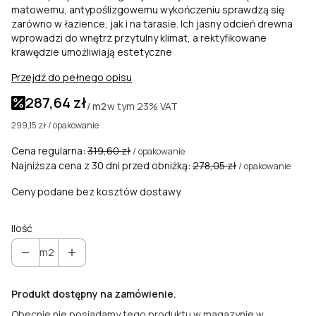
matowemu, antypoślizgowemu wykończeniu sprawdzą się
zarówno w łazience, jak i na tarasie. Ich jasny odcień drewna
wprowadzi do wnętrz przytulny klimat, a rektyfikowane
krawędzie umożliwiają estetyczne
Przejdź do pełnego opisu
287,64 zł
w tym
23%
VAT
/ m2
299,15 zł / opakowanie
Cena regularna:
319,60 zł
/ opakowanie
Najniższa cena z 30 dni przed obniżką:
278,05 zł
/ opakowanie
Ceny podane bez kosztów dostawy.
Ilość
m2
Produkt dostępny na zamówienie.
Obecnie nie posiadamy tego produktu w magazynie w