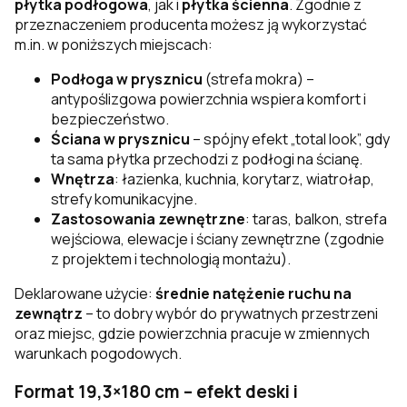
płytka podłogowa
, jak i
płytka ścienna
. Zgodnie z
przeznaczeniem producenta możesz ją wykorzystać
m.in. w poniższych miejscach:
Podłoga w prysznicu
(strefa mokra) –
antypoślizgowa powierzchnia wspiera komfort i
bezpieczeństwo.
Ściana w prysznicu
– spójny efekt „total look”, gdy
ta sama płytka przechodzi z podłogi na ścianę.
Wnętrza
: łazienka, kuchnia, korytarz, wiatrołap,
strefy komunikacyjne.
Zastosowania zewnętrzne
: taras, balkon, strefa
wejściowa, elewacje i ściany zewnętrzne (zgodnie
z projektem i technologią montażu).
Deklarowane użycie:
średnie natężenie ruchu na
zewnątrz
– to dobry wybór do prywatnych przestrzeni
oraz miejsc, gdzie powierzchnia pracuje w zmiennych
warunkach pogodowych.
Format 19,3×180 cm – efekt deski i