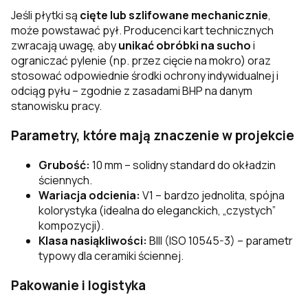
Jeśli płytki są
cięte lub szlifowane mechanicznie
,
może powstawać pył. Producenci kart technicznych
zwracają uwagę, aby
unikać obróbki na sucho
i
ograniczać pylenie (np. przez cięcie na mokro) oraz
stosować odpowiednie środki ochrony indywidualnej i
odciąg pyłu – zgodnie z zasadami BHP na danym
stanowisku pracy.
Parametry, które mają znaczenie w projekcie
Grubość:
10 mm – solidny standard do okładzin
ściennych.
Wariacja odcienia:
V1 – bardzo jednolita, spójna
kolorystyka (idealna do eleganckich, „czystych”
kompozycji).
Klasa nasiąkliwości:
BIII (ISO 10545-3) – parametr
typowy dla ceramiki ściennej.
Pakowanie i logistyka