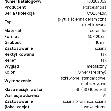
Numer katalogowy
100202862
Producent
Porcelanosa
Seria / kolekcja
COLUMBIA
płytka ścienna ceramiczna
Typ
rektyfikowana
Materiał
ceramika
Format
45x120 cm
Grubość
10 mm
Zastosowanie
ściana
Rektyfikowana
tak
Relief
tak
Wygląd
metaliczny
Kolor
Silver (srebrny)
szkliwione, standardowe,
Wykończenie
metalizowane
Klasa nasiąkliwości
BIII (ISO 10545-3)
Wariacja odcienia
V1
Zastosowanie
ściana prysznica, ściana
(lokalizacja)
wewnętrzna