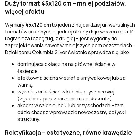
Duży format 45x120 cm – mniej podziałów,
więcej efektu
Wymiary
45x120 cm
to jeden z najbardziej uniwersalnych
formatów ściennych: z jednej strony daje wrażenie „tafli”
i ogranicza liczbę fug, z drugiej – jest wygodny do
zaprojektowania nawet w mniejszych pomieszczeniach.
Dzięki temu Columbia Silver świetnie sprawdza się jako:
dominująca okładzina na głównej ścianie w
łazience,
efektowna ściana w strefie umywalkowej lub za
wanną,
wykończenie ścian w kabinie prysznicowej
(zgodnie z przeznaczeniem producenta),
akcent w salonie, holu lub przy schodach – tam,
gdzie chcesz wprowadzić nowoczesny połysk i
strukturę.
Rektyfikacja – estetyczne, równe krawędzie