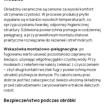
Okładziny ceramiczne są cenione za wysoki komfort
utrzymania czystości. W procesie produkcji płytki
wypalane są w bardzo wysokich temperaturach, co
sprzyja uzyskaniu twardej, odpornej i higienicznej
struktury. Szkliwiona powierzchnia pomaga w codziennej
pielęgnacji, a przy prawidłowym montażu stanowi
praktyczne rozwiązanie do łazienek i stref mokrych.
Wskazówka montażowo-pielęgnacyjna:
po
fugowaniu warto usuwać pozostałości zaprawy na
bieżąco, używając wilgotnej gąbki i czystej wody. Przy
modelach z reliefem nie należy zwlekać z czyszczeniem
– zbyt długi kontakt resztek fugi z powierzchnią może
utrudnić późniejsze domycie. Po zakończeniu prac
dobrze jest też zabezpieczyć świeżo ułożoną okładzinę
przed zabrudzeniami i zarysowaniami w trakcie dalszych
robót.
Bezpieczeństwo podczas obróbki