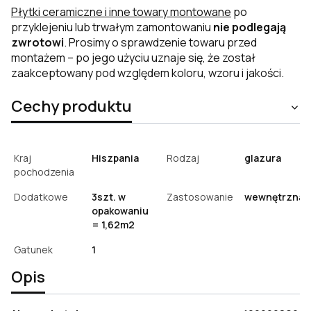
Płytki ceramiczne i inne towary montowane
po
przyklejeniu lub trwałym zamontowaniu
nie podlegają
zwrotowi
. Prosimy o sprawdzenie towaru przed
montażem – po jego użyciu uznaje się, że został
zaakceptowany pod względem koloru, wzoru i jakości.
Cechy produktu
Kraj
Hiszpania
Rodzaj
glazura
pochodzenia
Dodatkowe
3szt. w
Zastosowanie
wewnętrzna
opakowaniu
= 1,62m2
Gatunek
1
Opis