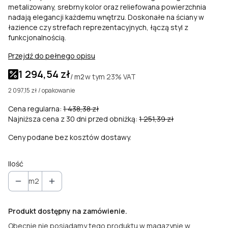
metalizowany, srebrny kolor oraz reliefowana powierzchnia
nadają elegancji każdemu wnętrzu. Doskonałe na ściany w
łazience czy strefach reprezentacyjnych, łączą styl z
funkcjonalnością.
Przejdź do pełnego opisu
1 294,54 zł
w tym
23%
VAT
/ m2
2 097,15 zł / opakowanie
Cena regularna:
1 438,38 zł
Najniższa cena z 30 dni przed obniżką:
1 251,39 zł
Ceny podane bez kosztów dostawy.
Ilość
m2
Produkt dostępny na zamówienie.
Obecnie nie posiadamy tego produktu w magazynie w