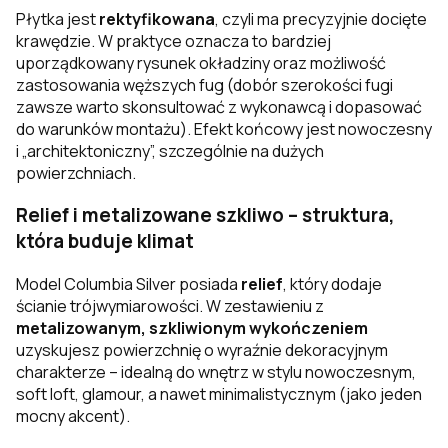
Płytka jest
rektyfikowana
, czyli ma precyzyjnie docięte
krawędzie. W praktyce oznacza to bardziej
uporządkowany rysunek okładziny oraz możliwość
zastosowania węższych fug (dobór szerokości fugi
zawsze warto skonsultować z wykonawcą i dopasować
do warunków montażu). Efekt końcowy jest nowoczesny
i „architektoniczny”, szczególnie na dużych
powierzchniach.
Relief i metalizowane szkliwo – struktura,
która buduje klimat
Model Columbia Silver posiada
relief
, który dodaje
ścianie trójwymiarowości. W zestawieniu z
metalizowanym, szkliwionym wykończeniem
uzyskujesz powierzchnię o wyraźnie dekoracyjnym
charakterze – idealną do wnętrz w stylu nowoczesnym,
soft loft, glamour, a nawet minimalistycznym (jako jeden
mocny akcent).