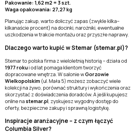
Pakowanie: 1,62 m2 = 3 szt.
Waga opakowania: 27,27 kg
Planując zakup, warto doliczyć zapas (zwykle kilka–
kilkanaście procent) na docinki, narożniki, ewentualne
uszkodzenia w trakcie montażu oraz przyszłe naprawy.
Dlaczego warto kupić w Stemar (stemar.pl)?
Stemar to polska firma z wieloletnią historią – działa od
1977 roku
i od lat pomaga klientom tworzyć
dopracowane wnętrza. W salonie w
Gorzowie
Wielkopolskim
(ul. Mała 5) możesz zobaczyć wiele
kolekcji na żywo, porównać struktury i wykończenia oraz
skorzystać z doświadczenia doradców. A jeśli kupujesz
online na
stemar.pl
, zyskujesz wygodny dostęp do
oferty, bezpieczne zakupy i sprawną logistykę.
Inspiracje aranżacyjne – z czym łączyć
Columbia Silver?