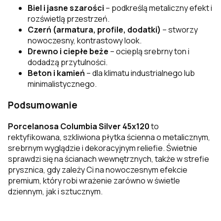
Biel i jasne szarości
– podkreślą metaliczny efekt i
rozświetlą przestrzeń.
Czerń (armatura, profile, dodatki)
– stworzy
nowoczesny, kontrastowy look.
Drewno i ciepłe beże
– ocieplą srebrny ton i
dodadzą przytulności.
Beton i kamień
– dla klimatu industrialnego lub
minimalistycznego.
Podsumowanie
Porcelanosa Columbia Silver 45x120
to
rektyfikowana, szkliwiona płytka ścienna o metalicznym,
srebrnym wyglądzie i dekoracyjnym reliefie. Świetnie
sprawdzi się na ścianach wewnętrznych, także w strefie
prysznica, gdy zależy Ci na nowoczesnym efekcie
premium, który robi wrażenie zarówno w świetle
dziennym, jak i sztucznym.