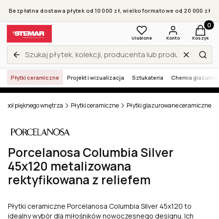
Bezpłatna dostawa płytek od 10 000 zł, wielkoformatowe od 20 000 zł
Produkt
Ulubione
Konto
Koszyk
Wyczyść
Zamknij wyszukiwarkę
Szuk
Płytki ceramiczne
Projekt i wizualizacja
Sztukateria
Chemia glazurni
ymbol pięknego wnętrza
Płytki ceramiczne
Płytki glazurowane ceramiczne
Porcelanosa Columbia Silver
45x120 metalizowana
rektyfikowana z reliefem
Płytki ceramiczne Porcelanosa Columbia Silver 45x120 to
idealny wybór dla miłośników nowoczesnego designu. Ich