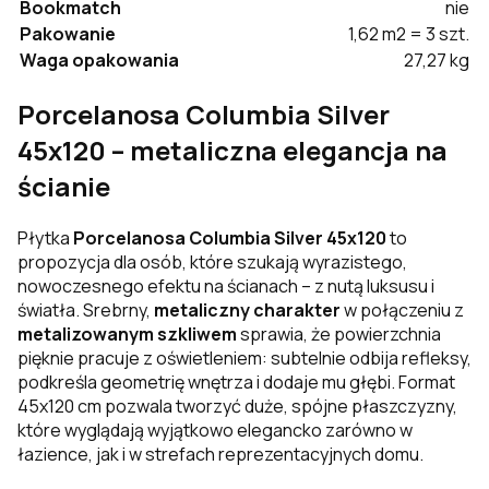
Bookmatch
nie
Pakowanie
1,62 m2 = 3 szt.
Waga opakowania
27,27 kg
Porcelanosa Columbia Silver
45x120 – metaliczna elegancja na
ścianie
Płytka
Porcelanosa Columbia Silver 45x120
to
propozycja dla osób, które szukają wyrazistego,
nowoczesnego efektu na ścianach – z nutą luksusu i
światła. Srebrny,
metaliczny charakter
w połączeniu z
metalizowanym szkliwem
sprawia, że powierzchnia
pięknie pracuje z oświetleniem: subtelnie odbija refleksy,
podkreśla geometrię wnętrza i dodaje mu głębi. Format
45x120 cm pozwala tworzyć duże, spójne płaszczyzny,
które wyglądają wyjątkowo elegancko zarówno w
łazience, jak i w strefach reprezentacyjnych domu.