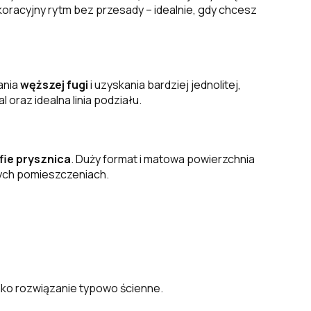
oracyjny rytm bez przesady – idealnie, gdy chcesz
ania
węższej fugi
i uzyskania bardziej jednolitej,
oraz idealna linia podziału.
fie prysznica
. Duży format i matowa powierzchnia
zych pomieszczeniach.
jako rozwiązanie typowo ścienne.