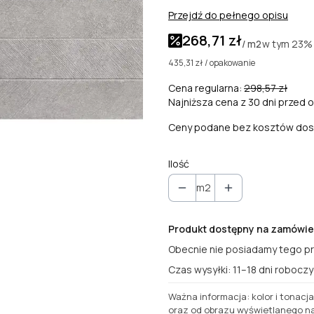
Przejdź do pełnego opisu
268,71 zł
w tym
23%
/ m2
435,31 zł / opakowanie
Cena regularna:
298,57 zł
Najniższa cena z 30 dni przed o
Ceny podane bez kosztów dos
Ilość
m2
Produkt dostępny na zamówie
Obecnie nie posiadamy tego p
Czas wysyłki: 11–18 dni roboczy
Ważna informacja: kolor i tonacj
oraz od obrazu wyświetlanego na