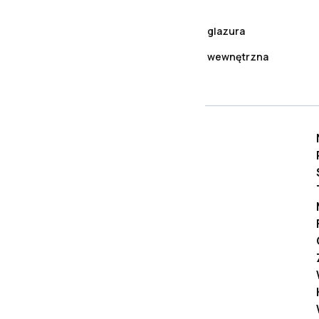
Rodzaj
glazura
Zastosowanie
wewnętrzna
Opis