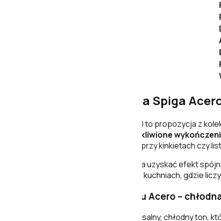
Porcelanosa Bottega Spiga Acero
SPIGA BOTTEGA ACERO 45x120 to propozycja z kolek
betonu. Płytka ma
matowe, szkliwione wykończen
oświetleniu dziennym, a inaczej przy kinkietach czy li
Duży format
45x120 cm
pozwala uzyskać efekt spójne
prysznicowych i nowoczesnych kuchniach, gdzie liczy 
Efekt cementu w odcieniu Acero – chłodn
Kolor
Acero
(stalowy) to uniwersalny, chłodny ton, kt