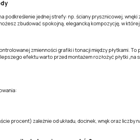
ody
na podkreślenie jednej strefy: np. ściany prysznicowej, wnęki 
możesz zbudować spokojną, elegancką kompozycję, w której d
 kontrolowanej zmienności grafiki i tonacji między płytkami. 
najlepszego efektu warto przed montażem rozłożyć płytki „na s
owania:
aście procent) zależnie od układu, docinek, wnęk oraz liczby 