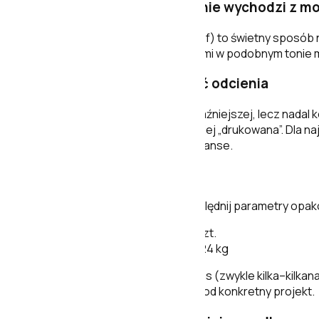
Relief – dekoracja, która nie wychodzi z m
Strukturalna powierzchnia (relief) to świetny sposób 
W połączeniu z gładkimi płytkami w podobnym tonie 
V3 – naturalna zmienność odcienia
Oznaczenie
V3
informuje o wyraźniejszej, lecz nadal
wygląda bardziej naturalnie i mniej „drukowana”. Dla 
równomiernie rozprowadzić niuanse.
Pakowanie i logistyka
Przy planowaniu zakupów uwzględnij parametry opak
Pakowanie:
1,62 m2 = 3 szt.
Waga opakowania:
27,024 kg
W praktyce warto doliczyć zapas (zwykle kilka–kilkan
– zespół Stemar doradzi ilość pod konkretny projekt.