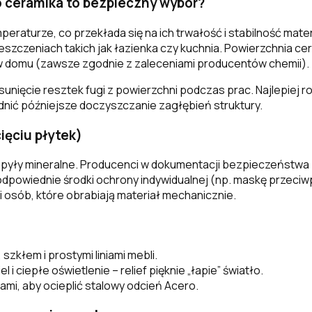
o ceramika to bezpieczny wybór?
peraturze, co przekłada się na ich trwałość i stabilność mat
zczeniach takich jak łazienka czy kuchnia. Powierzchnia ceram
 domu (zawsze zgodnie z zaleceniami producentów chemii).
ięcie resztek fugi z powierzchni podczas prac. Najlepiej rob
nić późniejsze doczyszczanie zagłębień struktury.
ięciu płytek)
 pyły mineralne. Producenci w dokumentacji bezpieczeństwa
odpowiednie środki ochrony indywidualnej (np. maskę przeciw
i osób, które obrabiają materiał mechanicznie.
szkłem i prostymi liniami mebli.
l i ciepłe oświetlenie – relief pięknie „łapie” światło.
mi, aby ocieplić stalowy odcień Acero.