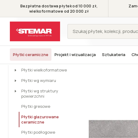
Bezpłatna dostawa płytek od 10 000 zł,
Zamó
wielkoformatowe od 20 000 zł
KATEGORIE
Płytki ceramiczne
Projekt i wizualizacja
Sztukateria
Che
Stemar - Symbol pięknego wnętrza
Płytki ceramiczne
Płytki gl
Płytki ceramiczne
Płytki wielkoformatowe
Płytki wg wymiaru
Płytki wg struktury
powierzchni
Płytki gresowe
Płytki glazurowane
ceramiczne
Płytki podłogowe