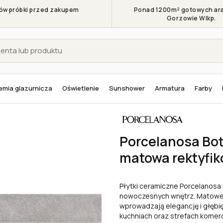
w próbki przed zakupem
Ponad 1200m² gotowych ara
Gorzowie Wlkp.
mia glazurnicza
Oświetlenie
Sunshower
Armatura
Farby
azurowane ceramiczne
Porcelanosa Bottega Spiga Acero 45x120 matowa rektyfiko
Porcelanosa Bot
matowa rektyfik
Płytki ceramiczne Porcelanosa 
nowoczesnych wnętrz. Matowe, r
wprowadzają elegancję i głębię
kuchniach oraz strefach komer