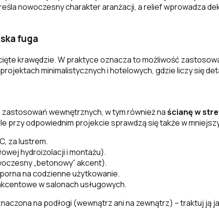
eśla nowoczesny charakter aranżacji, a relief wprowadza dek
ąska fuga
zycięte krawędzie. W praktyce oznacza to możliwość zastosow
jektach minimalistycznych i hotelowych, gdzie liczy się detal 
 zastosowań wewnętrznych, w tym również na
ścianę w stre
ale przy odpowiednim projekcie sprawdzą się także w mniejs
, za lustrem.
łowej hydroizolacji i montażu).
owoczesny „betonowy” akcent).
dporna na codzienne użytkowanie.
y akcentowe w salonach usługowych.
naczona na podłogi (wewnątrz ani na zewnątrz) – traktuj ją 