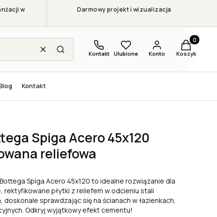
nżacji w
Darmowy projekt i wizualizacja
Produkty w
Wyczyść
Szukaj
Kontakt
Ulubione
Konto
Koszyk
Blog
Kontakt
wana reliefowa
tega Spiga Acero 45x120
owana reliefowa
Bottega Spiga Acero 45x120 to idealne rozwiązanie dla
ektyfikowane płytki z reliefem w odcieniu stali
, doskonale sprawdzając się na ścianach w łazienkach,
cyjnych. Odkryj wyjątkowy efekt cementu!