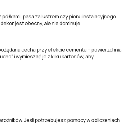
z półkami, pasa za lustrem czy pionu instalacyjnego.
ekor jest obecny, ale nie dominuje.
To pożądana cecha przy efekcie cementu – powierzchnia
ucho” i wymieszać je z kilku kartonów, aby
narożników. Jeśli potrzebujesz pomocy w obliczeniach