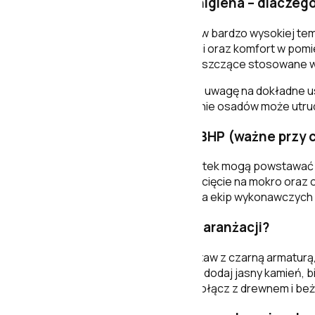
Pielęgnacja i codzienna higiena – dlaczeg
Płytki ceramiczne są wypalane w bardzo wysokiej tem
łatwiejsze utrzymanie czystości oraz komfort w pomies
dobrze znosi typowe środki czyszczące stosowane w
Przy płytkach z
reliefem
zwróć uwagę na dokładne usun
wody – zbyt długie pozostawienie osadów może utrud
Wskazówki montażowe i BHP (ważne przy c
Podczas docinania i obróbki płytek mogą powstawać
ograniczać pylenie – stosować cięcie na mokro oraz 
pracy. To szczególnie istotne dla ekip wykonawczych 
Jak łączyć Spiga Acero w aranżacji?
Styl loft / industrial:
zestaw z czarną armaturą, 
Nowoczesna elegancja:
dodaj jasny kamień, bie
Przytulny minimalizm:
połącz z drewnem i beża