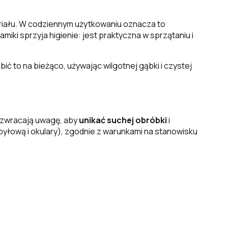
eriału. W codziennym użytkowaniu oznacza to
iki sprzyja higienie: jest praktyczna w sprzątaniu i
ić to na bieżąco, używając wilgotnej gąbki i czystej
 zwracają uwagę, aby
unikać suchej obróbki
i
pyłową i okulary), zgodnie z warunkami na stanowisku