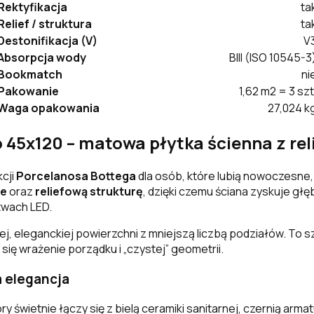
Rektyfikacja
ta
Relief / struktura
ta
Destonifikacja (V)
V
Absorpcja wody
BIII (ISO 10545-3
Bookmatch
ni
Pakowanie
1,62 m2 = 3 szt
Waga opakowania
27,024 k
 45x120 – matowa płytka ścienna z re
cji
Porcelanosa Bottega
dla osób, które lubią nowoczesne,
ie
oraz
reliefową strukturę
, dzięki czemu ściana zyskuje głę
stwach LED.
j, eleganckiej powierzchni z mniejszą liczbą podziałów. To 
się wrażenie porządku i „czystej” geometrii.
a elegancja
óry świetnie łączy się z bielą ceramiki sanitarnej, czernią 