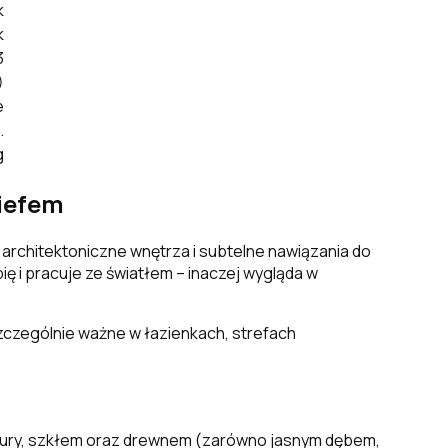
k
k
3
)
e
.
g
liefem
 architektoniczne wnętrza i subtelne nawiązania do
bię i pracuje ze światłem – inaczej wygląda w
szczególnie ważne w łazienkach, strefach
armatury, szkłem oraz drewnem (zarówno jasnym dębem,