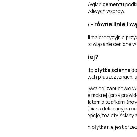
jak i ciemniejszym orzechem). Wygląd
cementu
podkr
uzyskać efekt premium bez krzykliwych wzorów.
Rektyfikowane krawędzie – równe linie i w
Płytka jest
rektyfikowana
, czyli ma precyzyjnie pr
nowoczesnej powierzchni. To rozwiązanie cenione w pro
Gdzie sprawdzi się najlepiej?
Zgodnie z przeznaczeniem jest to
płytka ścienna
do
dobrze prezentują się na większych płaszczyznach, 
Łazienka
– ściany przy umywalce, zabudowie WC
Prysznic
– ściany w strefie mokrej (przy prawid
Kuchnia
– ściana między blatem a szafkami (n
Przedpokój i korytarz
– ściana dekoracyjna o
Strefy komercyjne
– recepcje, toalety, ścian
Uwaga:
w danych produktowych płytka nie jest przez