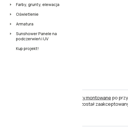
Farby, grunty, elewacja
Oświetlenie
Armatura
Sunshower Panele na
podczerwień i UV
Kup projekt!
Uwaga
Płytki ceramiczne i inne towary montowane
po przy
po jego użyciu uznaje się, że został zaakceptowany
Cechy produktu