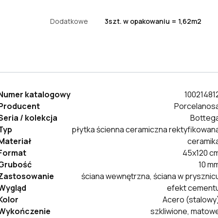
Dodatkowe
3szt. w opakowaniu = 1,62m2
Numer katalogowy
10021481
Producent
Porcelanos
Seria / kolekcja
Botteg
Typ
płytka ścienna ceramiczna rektyfikowan
Materiał
ceramik
Format
45x120 c
Grubość
10 m
Zastosowanie
ściana wewnętrzna, ściana w prysznic
Wygląd
efekt cement
Kolor
Acero (stalowy
Wykończenie
szkliwione, matow