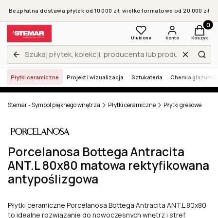
Bezpłatna dostawa płytek od 10 000 zł, wielkoformatowe od 20 000 zł
Produkt
Ulubione
Konto
Koszyk
Wyczyść
Zamknij wyszukiwarkę
Szuk
Płytki ceramiczne
Projekt i wizualizacja
Sztukateria
Chemia glazurni
Stemar - Symbol pięknego wnętrza
Płytki ceramiczne
Płytki gresowe
Porcelanosa Bottega Antracita
ANT.L 80x80 matowa rektyfikowana
antypoślizgowa
Płytki ceramiczne Porcelanosa Bottega Antracita ANT.L 80x80
to idealne rozwiązanie do nowoczesnych wnętrz i stref