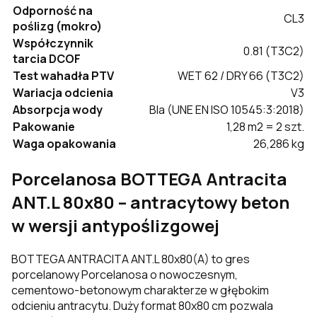
Odporność na
CL3
poślizg (mokro)
Współczynnik
0.81 (T3C2)
tarcia DCOF
Test wahadła PTV
WET 62 / DRY 66 (T3C2)
Wariacja odcienia
V3
Absorpcja wody
BIa (UNE EN ISO 10545:3:2018)
Pakowanie
1,28 m2 = 2 szt.
Waga opakowania
26,286 kg
Porcelanosa BOTTEGA Antracita
ANT.L 80x80 – antracytowy beton
w wersji antypoślizgowej
BOTTEGA ANTRACITA ANT.L 80x80(A) to gres
porcelanowy Porcelanosa o nowoczesnym,
cementowo-betonowym charakterze w głębokim
odcieniu antracytu. Duży format 80x80 cm pozwala