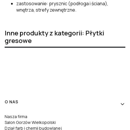
zastosowanie: prysznic (podłoga i ściana),
wnętrza, strefy zewnętrzne.
Inne produkty z kategorii: Płytki
gresowe
Linki w stopce
O NAS
Nasza firma
Salon Gorzów Wielkopolski
Dział farb i chemii budowlanej