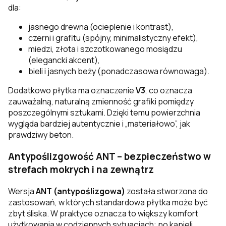
dla:
jasnego drewna (ocieplenie i kontrast),
czerni i grafitu (spójny, minimalistyczny efekt),
miedzi, złota i szczotkowanego mosiądzu
(elegancki akcent),
bieli i jasnych beży (ponadczasowa równowaga).
Dodatkowo płytka ma oznaczenie
V3
, co oznacza
zauważalną, naturalną zmienność grafiki pomiędzy
poszczególnymi sztukami. Dzięki temu powierzchnia
wygląda bardziej autentycznie i „materiałowo”, jak
prawdziwy beton.
Antypoślizgowość ANT – bezpieczeństwo w
strefach mokrych i na zewnątrz
Wersja
ANT (antypoślizgowa)
została stworzona do
zastosowań, w których standardowa płytka może być
zbyt śliska. W praktyce oznacza to większy komfort
użytkowania w codziennych sytuacjach: po kąpieli,