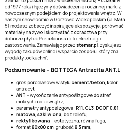
Stemar to polska firma z wieloletnią historią – działamy
od 1977 roku i łączymy doświadczenie rodzinnej marki z
nowoczesnym podejściem do projektowania wnętrz. W
naszym showroomie w Gorzowie Wielkopolskim (ul. Mała
5) możesz zobaczyć inspirujące ekspozycje, porównać
materiały na żywo i skorzystać z doradztwa przy
doborze płytek Porcelanosa do konkretnego
zastosowania. Zamawiając przez
stemar.pl
, zyskujesz
wygodę zakupów online i wsparcie zespołu, który zna
produkty „od kuchni”.
Podsumowanie – BOTTEGA Antracita ANT.L
gres porcelanowy w stylu
cement/beton
, kolor
antracyt,
ANT
– wykończenie antypoślizgowe do stref
mokrych i na zewnątrz,
parametry antypoślizgowe:
R11
,
CL3
,
DCOF 0.81
,
matowa
,
szkliwiona
, bez reliefu,
rektyfikowana
– estetyczna, równa fuga,
format
80x80 cm
, grubość
8.5 mm
,