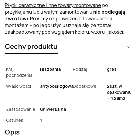
Płytki ceramiczne i inne towary montowane
po
przyklejeniu lub trwałym zamontowaniu
nie podlegają
zwrotowi
. Prosimy o sprawdzenie towaru przed
montażem – po jego użyciu uznaje się, że został
zaakceptowany pod względem koloru, wzoru i jakości.
Cechy produktu
Kraj
Hiszpania
Rodzaj
gres
pochodzenia
Właściwości
antypoślizgowa
Dodatkowe
2szt. w
opakowaniu
= 1,28m2
Zastosowanie
uniwersalna
Gatunek
1
Opis