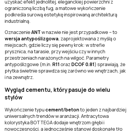
uzyskać efekt jednolitej, eleganckiej powierzchni z
ograniczoną liczbą fug, a matowe wykończenie
podkreśla surową estetykę inspirowaną architekturą
industrialną.
Oznaczenie
ANT
w nazwie nie jest przypadkowe – to
wersja antypoślizgowa
, zaprojektowana z myślą o
miejscach, gdzie liczy się pewny krok: w strefie
prysznica, na tarasie, przy wejściu czy w innych
przestrzeniach narażonych na wilgoć. Parametry
antypoślizgowe (m.in.
R11
oraz
DCOF 0.81
) sprawiają, że
płytka świetnie sprawdza się zarówno we wnętrzach, jak
i na zewnątrz.
Wygląd cementu, który pasuje do wielu
stylów
Wykończenie typu
cement/beton
to jeden z najbardziej
uniwersalnych trendów w aranżacji. Antracytowa
kolorystyka BOTTEGA dodaje wnętrzom głębi i
nowoczesności, a jednocześnie stanowi doskonałe tło