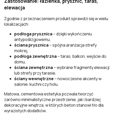
Zastosowanie: łazienka, prysznic, taras,
elewacja
Zgodnie z przeznaczeniem produkt sprawdzi się w wielu
lokalizacjach:
podłoga prysznica
– dzięki wykończeniu
antypoślizgowemu,
ściana prysznica
– spójna aranżacja strefy
mokrej,
podłoga zewnętrzna
– taras, balkon, wejście do
domu,
ściana zewnętrzna
– wybrane fragmenty elewacji
lub strefy przy tarasie,
ściany wewnętrzne
– nowoczesne akcenty w
salonie, kuchni czy holu.
Matowa, cementowa estetyka pozwala tworzyć
zarówno minimalistyczne przestrzenie, jak i bardziej
dekoracyjne wnętrza, w których beton stanowi tło dla
wyrazistych dodatków.