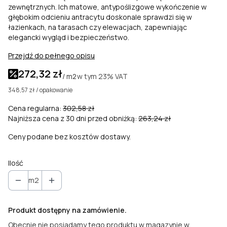
zewnętrznych. Ich matowe, antypoślizgowe wykończenie w
głębokim odcieniu antracytu doskonale sprawdzi się w
łazienkach, na tarasach czy elewacjach, zapewniając
elegancki wygląd i bezpieczeństwo.
Przejdź do pełnego opisu
272,32 zł
w tym
23%
VAT
/ m2
348,57 zł / opakowanie
Cena regularna:
302,58 zł
Najniższa cena z 30 dni przed obniżką:
263,24 zł
Ceny podane bez kosztów dostawy.
Ilość
m2
Produkt dostępny na zamówienie.
Obecnie nie posiadamy tego produktu w magazynie w