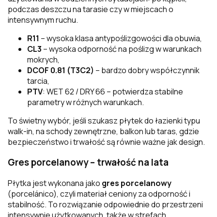
podczas deszczu na tarasie czy w miejscach o
intensywnym ruchu.
R11
– wysoka klasa antypoślizgowości dla obuwia,
CL3
– wysoka odporność na poślizg w warunkach
mokrych,
DCOF 0.81 (T3C2)
– bardzo dobry współczynnik
tarcia,
PTV
: WET 62 / DRY 66 – potwierdza stabilne
parametry w różnych warunkach.
To świetny wybór, jeśli szukasz płytek do łazienki typu
walk-in, na schody zewnętrzne, balkon lub taras, gdzie
bezpieczeństwo i trwałość są równie ważne jak design.
Gres porcelanowy – trwałość na lata
Płytka jest wykonana jako
gres porcelanowy
(porcelánico), czyli materiał ceniony za odporność i
stabilność. To rozwiązanie odpowiednie do przestrzeni
intensywnie użytkowanych, także w strefach