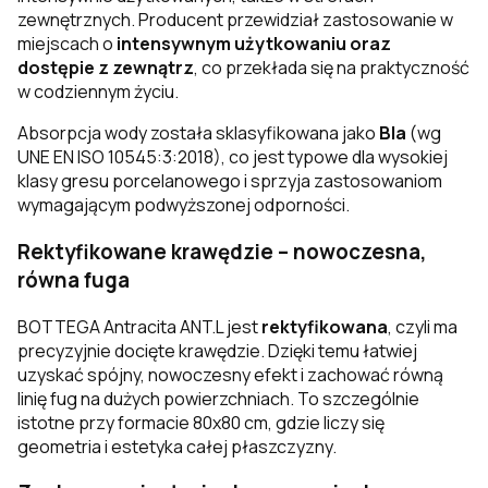
zewnętrznych. Producent przewidział zastosowanie w
miejscach o
intensywnym użytkowaniu oraz
dostępie z zewnątrz
, co przekłada się na praktyczność
w codziennym życiu.
Absorpcja wody została sklasyfikowana jako
BIa
(wg
UNE EN ISO 10545:3:2018), co jest typowe dla wysokiej
klasy gresu porcelanowego i sprzyja zastosowaniom
wymagającym podwyższonej odporności.
Rektyfikowane krawędzie – nowoczesna,
równa fuga
BOTTEGA Antracita ANT.L jest
rektyfikowana
, czyli ma
precyzyjnie docięte krawędzie. Dzięki temu łatwiej
uzyskać spójny, nowoczesny efekt i zachować równą
linię fug na dużych powierzchniach. To szczególnie
istotne przy formacie 80x80 cm, gdzie liczy się
geometria i estetyka całej płaszczyzny.