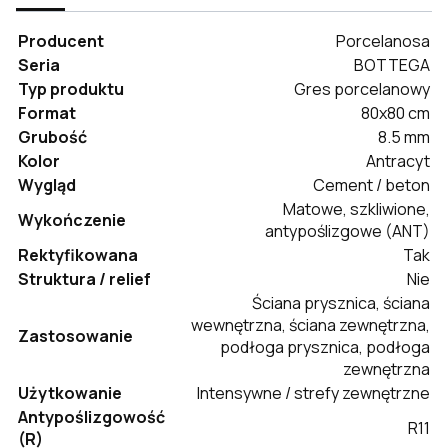
Producent
Porcelanosa
Seria
BOTTEGA
Typ produktu
Gres porcelanowy
Format
80x80 cm
Grubość
8.5 mm
Kolor
Antracyt
Wygląd
Cement / beton
Matowe, szkliwione,
Wykończenie
antypoślizgowe (ANT)
Rektyfikowana
Tak
Struktura / relief
Nie
Ściana prysznica, ściana
wewnętrzna, ściana zewnętrzna,
Zastosowanie
podłoga prysznica, podłoga
zewnętrzna
Użytkowanie
Intensywne / strefy zewnętrzne
Antypoślizgowość
R11
(R)