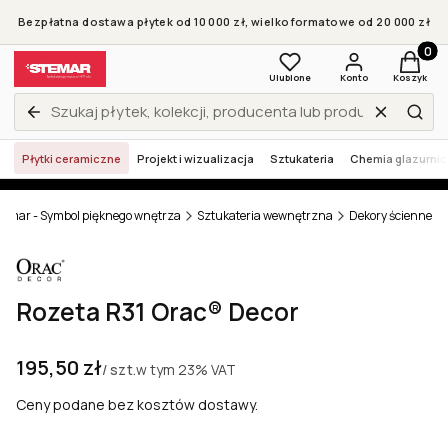
Bezpłatna dostawa płytek od 10 000 zł, wielkoformatowe od 20 000 zł
Produkt
Ulubione
Konto
Koszyk
Wyczyść
Zamknij wyszukiwarkę
Szuk
Płytki ceramiczne
Projekt i wizualizacja
Sztukateria
Chemia glazurni
temar - Symbol pięknego wnętrza
Sztukateria wewnętrzna
Dekory ścienne
Rozeta R31 Orac® Decor
Cena
195,50 zł
w tym
23%
VAT
/ szt.
Ceny podane bez kosztów dostawy.