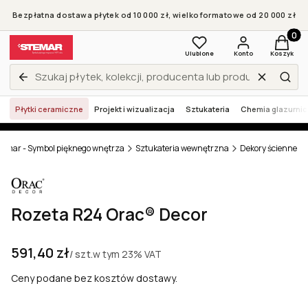
Bezpłatna dostawa płytek od 10 000 zł, wielkoformatowe od 20 000 zł
Produkt
Ulubione
Konto
Koszyk
Wyczyść
Zamknij wyszukiwarkę
Szuk
Płytki ceramiczne
Projekt i wizualizacja
Sztukateria
Chemia glazurni
temar - Symbol pięknego wnętrza
Sztukateria wewnętrzna
Dekory ścienne
Rozeta R24 Orac® Decor
Cena
591,40 zł
w tym
23%
VAT
/ szt.
Ceny podane bez kosztów dostawy.