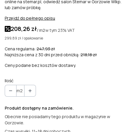
online na stemar.pl, odwiedź salon Stemar w Gorzowie Wlkp.
lub zamów próbkę.
Przejdź do pełnego opisu
208,26 zł
w tym
23%
VAT
/ m2
299,89 zł / opakowanie
Cena regularna:
247,93 zł
Najniższa cena z 30 dni przed obniżką:
218,18 zł
Ceny podane bez kosztów dostawy.
Ilość
m2
Produkt dostępny na zamówienie.
Obecnie nie posiadamy tego produktu w magazynie w
Gorzowie.
Czas wysyłki: 11–18 dni roboczych.