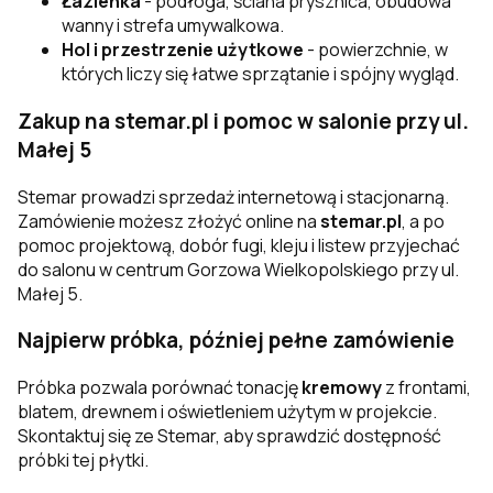
Łazienka
- podłoga, ściana prysznica, obudowa
wanny i strefa umywalkowa.
Hol i przestrzenie użytkowe
- powierzchnie, w
których liczy się łatwe sprzątanie i spójny wygląd.
Zakup na stemar.pl i pomoc w salonie przy ul.
Małej 5
Stemar prowadzi sprzedaż internetową i stacjonarną.
Zamówienie możesz złożyć online na
stemar.pl
, a po
pomoc projektową, dobór fugi, kleju i listew przyjechać
do salonu w centrum Gorzowa Wielkopolskiego przy ul.
Małej 5.
Najpierw próbka, później pełne zamówienie
Próbka pozwala porównać tonację
kremowy
z frontami,
blatem, drewnem i oświetleniem użytym w projekcie.
Skontaktuj się ze Stemar, aby sprawdzić dostępność
próbki tej płytki.