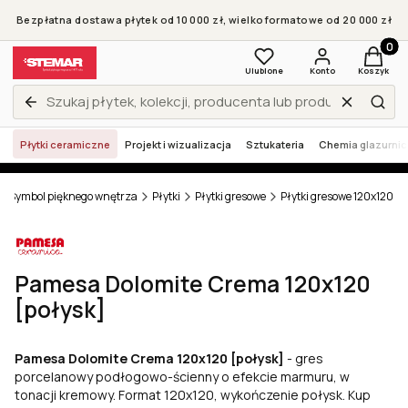
Bezpłatna dostawa płytek od 10 000 zł, wielkoformatowe od 20 000 zł
Produkt
Ulubione
Konto
Koszyk
Wyczyść
Zamknij wyszukiwarkę
Szuk
Płytki ceramiczne
Projekt i wizualizacja
Sztukateria
Chemia glazurni
 - Symbol pięknego wnętrza
Płytki
Płytki gresowe
Płytki gresowe 120x120
Pamesa Dolomite Crema 120x120
[połysk]
Pamesa Dolomite Crema 120x120 [połysk]
- gres
porcelanowy podłogowo-ścienny o efekcie marmuru, w
tonacji kremowy. Format 120x120, wykończenie połysk. Kup