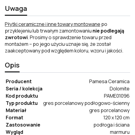
Uwaga
Płytki ceramiczne i inne towary montowane
po
przyklejeniu lub trwałym zamontowaniu
nie podlegają
zwrotowi
. Prosimy o sprawdzenie towaru przed
montażem – po jego użyciu uznaje się, że został
zaakceptowany pod względem koloru, wzoru i jakości.
Opis
Producent
Pamesa Ceramica
Seria / kolekcja
Dolomite
Kod produktu
PAME01096
Typ produktu
gres porcelanowy podłogowo-ścienny
Materiał
gres porcelanowy
Format
120 x 120 cm
Zastosowanie
podłoga i ściana
Wygląd
marmuru