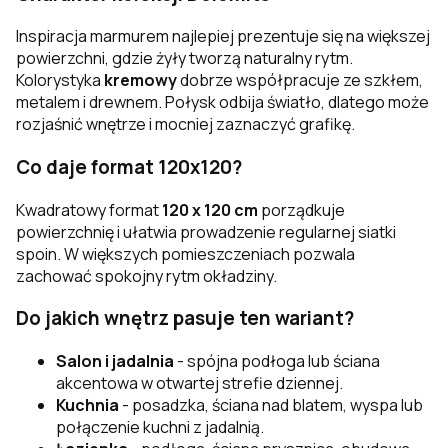
Inspiracja marmurem najlepiej prezentuje się na większej
powierzchni, gdzie żyły tworzą naturalny rytm.
Kolorystyka
kremowy
dobrze współpracuje ze szkłem,
metalem i drewnem. Połysk odbija światło, dlatego może
rozjaśnić wnętrze i mocniej zaznaczyć grafikę.
Co daje format 120x120?
Kwadratowy format
120 x 120 cm
porządkuje
powierzchnię i ułatwia prowadzenie regularnej siatki
spoin. W większych pomieszczeniach pozwala
zachować spokojny rytm okładziny.
Do jakich wnętrz pasuje ten wariant?
Salon i jadalnia
- spójna podłoga lub ściana
akcentowa w otwartej strefie dziennej.
Kuchnia
- posadzka, ściana nad blatem, wyspa lub
połączenie kuchni z jadalnią.