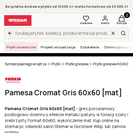
Bezpłatna dostawa płytek od 10 000 zł, wielkoformatowe od 20 000 zł
Produkt
Ulubione
Konto
Koszyk
Wyczyść
Zamknij wyszukiwarkę
Szuk
Płytki ceramiczne
Projekt i wizualizacja
Sztukateria
Chemia glazurni
r - Symbol pięknego wnętrza
Płytki
Płytki gresowe
Płytki gresowe 60x60
Pamesa Cromat Gris 60x60 [mat]
Pamesa Cromat Gris 60x60 [mat]
- gres porcelanowy
podłogowo-ścienny o efekcie metalu i patyny, w tonacji szary /
srebrzysty. Format 60x60, wykończenie mat. Kup online na
stemar.pl, odwiedź salon Stemar w Gorzowie Wlkp. lub zamów
próbkę.