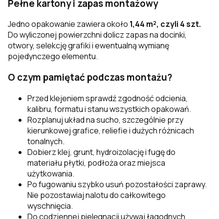
Pełne kartony i zapas montażowy
Jedno opakowanie zawiera około
1,44 m², czyli 4 szt.
Do wyliczonej powierzchni dolicz zapas na docinki,
otwory, selekcję grafiki i ewentualną wymianę
pojedynczego elementu.
O czym pamiętać podczas montażu?
Przed klejeniem sprawdź zgodność odcienia,
kalibru, formatu i stanu wszystkich opakowań.
Rozplanuj układ na sucho, szczególnie przy
kierunkowej grafice, reliefie i dużych różnicach
tonalnych.
Dobierz klej, grunt, hydroizolację i fugę do
materiału płytki, podłoża oraz miejsca
użytkowania.
Po fugowaniu szybko usuń pozostałości zaprawy.
Nie pozostawiaj nalotu do całkowitego
wyschnięcia.
Do codziennej pielęgnacji używaj łagodnych