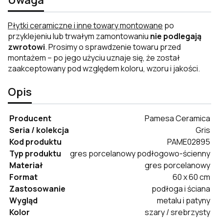
Płytki ceramiczne i inne towary montowane
po
przyklejeniu lub trwałym zamontowaniu
nie podlegają
zwrotowi
. Prosimy o sprawdzenie towaru przed
montażem – po jego użyciu uznaje się, że został
zaakceptowany pod względem koloru, wzoru i jakości.
Opis
Producent
Pamesa Ceramica
Seria / kolekcja
Gris
Kod produktu
PAME02895
Typ produktu
gres porcelanowy podłogowo-ścienny
Materiał
gres porcelanowy
Format
60 x 60 cm
Zastosowanie
podłoga i ściana
Wygląd
metalu i patyny
Kolor
szary / srebrzysty