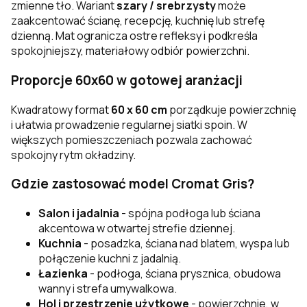
zmienne tło. Wariant
szary / srebrzysty
może
zaakcentować ścianę, recepcję, kuchnię lub strefę
dzienną. Mat ogranicza ostre refleksy i podkreśla
spokojniejszy, materiałowy odbiór powierzchni.
Proporcje 60x60 w gotowej aranżacji
Kwadratowy format
60 x 60 cm
porządkuje powierzchnię
i ułatwia prowadzenie regularnej siatki spoin. W
większych pomieszczeniach pozwala zachować
spokojny rytm okładziny.
Gdzie zastosować model Cromat Gris?
Salon i jadalnia
- spójna podłoga lub ściana
akcentowa w otwartej strefie dziennej.
Kuchnia
- posadzka, ściana nad blatem, wyspa lub
połączenie kuchni z jadalnią.
Łazienka
- podłoga, ściana prysznica, obudowa
wanny i strefa umywalkowa.
Hol i przestrzenie użytkowe
- powierzchnie, w