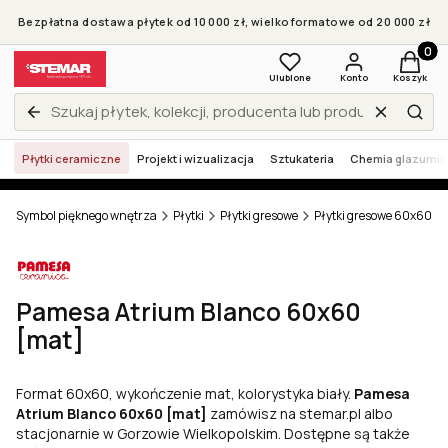
Bezpłatna dostawa płytek od 10 000 zł, wielkoformatowe od 20 000 zł
Produkt
Ulubione
Konto
Koszyk
Wyczyść
Zamknij wyszukiwarkę
Szuk
Płytki ceramiczne
Projekt i wizualizacja
Sztukateria
Chemia glazurni
r - Symbol pięknego wnętrza
Płytki
Płytki gresowe
Płytki gresowe 60x60
Pamesa Atrium Blanco 60x60
[mat]
Format 60x60, wykończenie mat, kolorystyka biały.
Pamesa
Atrium Blanco 60x60 [mat]
zamówisz na stemar.pl albo
stacjonarnie w Gorzowie Wielkopolskim. Dostępne są także