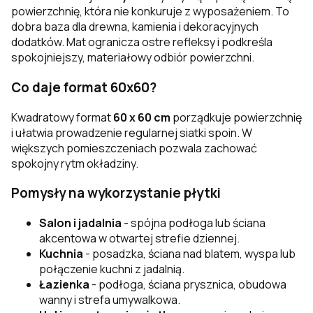
powierzchnię, która nie konkuruje z wyposażeniem. To
dobra baza dla drewna, kamienia i dekoracyjnych
dodatków. Mat ogranicza ostre refleksy i podkreśla
spokojniejszy, materiałowy odbiór powierzchni.
Co daje format 60x60?
Kwadratowy format
60 x 60 cm
porządkuje powierzchnię
i ułatwia prowadzenie regularnej siatki spoin. W
większych pomieszczeniach pozwala zachować
spokojny rytm okładziny.
Pomysły na wykorzystanie płytki
Salon i jadalnia
- spójna podłoga lub ściana
akcentowa w otwartej strefie dziennej.
Kuchnia
- posadzka, ściana nad blatem, wyspa lub
połączenie kuchni z jadalnią.
Łazienka
- podłoga, ściana prysznica, obudowa
wanny i strefa umywalkowa.