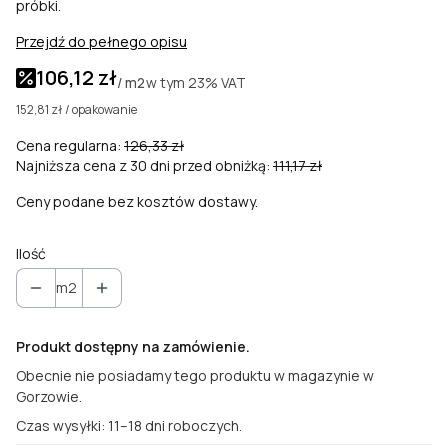
próbki.
Przejdź do pełnego opisu
106,12 zł
w tym
23%
VAT
/ m2
152,81 zł / opakowanie
Cena regularna:
126,33 zł
Najniższa cena z 30 dni przed obniżką:
111,17 zł
Ceny podane bez kosztów dostawy.
Ilość
m2
Produkt dostępny na zamówienie.
Obecnie nie posiadamy tego produktu w magazynie w
Gorzowie.
Czas wysyłki: 11–18 dni roboczych.