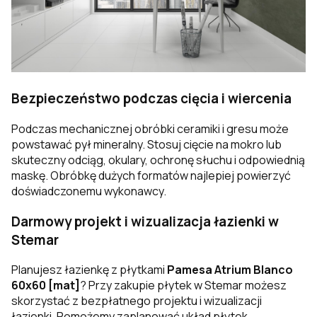
Bezpieczeństwo podczas cięcia i wiercenia
Podczas mechanicznej obróbki ceramiki i gresu może
powstawać pył mineralny. Stosuj cięcie na mokro lub
skuteczny odciąg, okulary, ochronę słuchu i odpowiednią
maskę. Obróbkę dużych formatów najlepiej powierzyć
doświadczonemu wykonawcy.
Darmowy projekt i wizualizacja łazienki w
Stemar
Planujesz łazienkę z płytkami
Pamesa Atrium Blanco
60x60 [mat]
? Przy zakupie płytek w Stemar możesz
skorzystać z bezpłatnego projektu i wizualizacji
łazienki. Pomożemy zaplanować układ płytek,