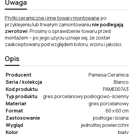
Uwaga
Płytki ceramiczne i inne towary montowane
po
przyklejeniu lub trwałym zamontowaniu
nie podlegają
zwrotowi
. Prosimy o sprawdzenie towaru przed
montażem – po jego użyciu uznaje się, że został
zaakceptowany pod względem koloru, wzoru i jakości.
Opis
Producent
Pamesa Ceramica
Seria / kolekcja
Blanco
Kod produktu
PAME00743
Typ produktu
gres porcelanowy podłogowo-ścienny
Materiał
gres porcelanowy
Format
60 x 60 cm
Zastosowanie
podłoga i ściana
Wygląd
jednolitej powierzchni
Kolor
biały