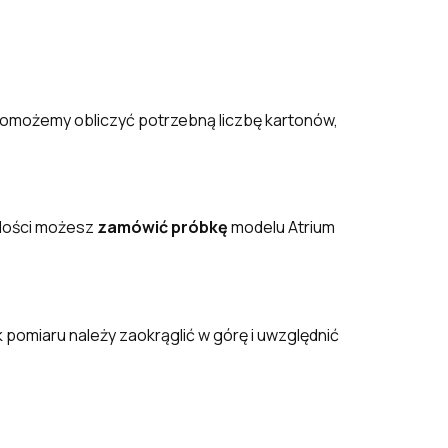
omożemy obliczyć potrzebną liczbę kartonów,
 ilości możesz
zamówić próbkę
modelu Atrium
pomiaru należy zaokrąglić w górę i uwzględnić