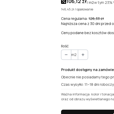
106,12 zł
w tym
23%
/ m2
146,45 zł / opakowanie
Cena regularna:
126,33 zł
Najniższa cena z 30 dni przed o
Ceny podane bez kosztów dos
Ilość
m2
Produkt dostępny na zamówie
Obecnie nie posiadamy tego p
Czas wysyłki: 11–18 dni roboczy
Ważna informacja: kolor i tonacj
oraz od obrazu wyświetlanego na