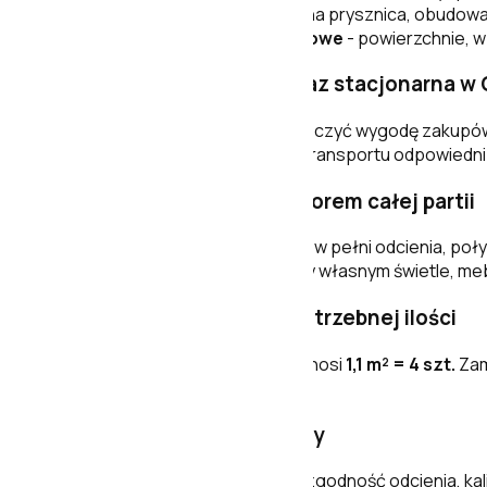
Łazienka
- podłoga, ściana prysznica, obudowa
Hol i przestrzenie użytkowe
- powierzchnie, w 
Sprzedaż internetowa oraz stacjonarna w 
Kupując w Stemar, możesz połączyć wygodę zakupów 
dobrać zapas i ustalić sposób transportu odpowiedni 
Zamów próbkę przed wyborem całej partii
Zdjęcie na ekranie nie pokazuje w pełni odcienia, poł
Acadian Haya i sprawdzić ją przy własnym świetle, me
Pakowanie i obliczanie potrzebnej ilości
Pakowanie dla tego formatu wynosi
1,1 m² = 4 szt.
Zam
rezerwę montażową.
Wskazówki dla wykonawcy
Przed klejeniem sprawdź zgodność odcienia, kal