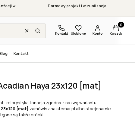
nżacji w
Darmowy projekt i wizualizacja
Produkty w
Wyczyść
Szukaj
Kontakt
Ulubione
Konto
Koszyk
Blog
Kontakt
Acadian Haya 23x120 [mat]
t, kolorystyka tonacja zgodna z nazwą wariantu.
 23x120 [mat]
zamówisz na stemar.pl albo stacjonarnie
tępne są także próbki.