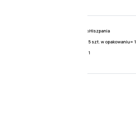
Cechy produktu
Kraj pochodzenia
Hiszpania
Dodatkowe
5 szt. w opakowaniu= 1
Gatunek
1
Opis