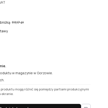
VAT
bniżką:
111,17 zł
tawy.
nie.
roduktu w magazynie w Gorzowie.
ch.
a produktu mogą różnić się pomiędzy partiami produkcyjnymi
 ekranie.