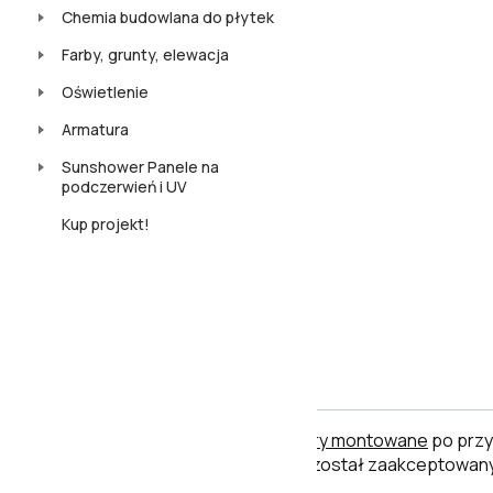
Chemia budowlana do płytek
Farby, grunty, elewacja
Oświetlenie
Armatura
Sunshower Panele na
podczerwień i UV
Kup projekt!
Uwaga
Płytki ceramiczne i inne towary montowane
po przy
po jego użyciu uznaje się, że został zaakceptowany