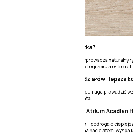
Jak prezentuje się ta płytka?
Grafika inspirowana drewnem wprowadza naturalny ry
betonem i prostymi meblami. Mat ogranicza ostre refl
Mniej przypadkowych podziałów i lepsza 
Wydłużony format
23 x 120 cm
pomaga prowadzić wzór
zgodne z zaleceniami producenta.
Gdzie zastosować model Atrium Acadian 
Salon, sypialnia i jadalnia
- podłoga o cieplejs
Kuchnia
- posadzka, ściana nad blatem, wyspa lu