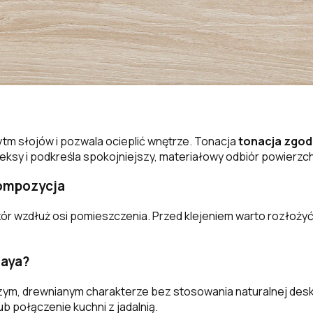
tm słojów i pozwala ocieplić wnętrze. Tonacja
tonacja zgod
eksy i podkreśla spokojniejszy, materiałowy odbiór powierzch
kompozycja
 wzdłuż osi pomieszczenia. Przed klejeniem warto rozłożyć k
Haya?
zym, drewnianym charakterze bez stosowania naturalnej desk
b połączenie kuchni z jadalnią.