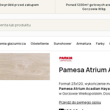
w próbki przed zakupem
Ponad 1200m² gotowych ara
Gorzowie Wlkp.
mia glazurnicza
Oświetlenie
Sunshower
Armatura
Farby
sa Atrium Acadian Haya 23x120 [mat]
Pamesa Atrium 
Format 23x120, wykończenie ma
Pamesa Atrium Acadian Haya
w Gorzowie Wielkopolskim. Dos
Przejdź do pełnego opisu