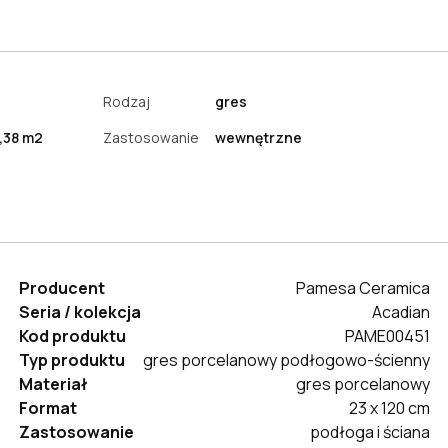
Rodzaj
gres
,38 m2
Zastosowanie
wewnętrzne
Producent
Pamesa Ceramica
Seria / kolekcja
Acadian
Kod produktu
PAME00451
Typ produktu
gres porcelanowy podłogowo-ścienny
Materiał
gres porcelanowy
Format
23 x 120 cm
Zastosowanie
podłoga i ściana