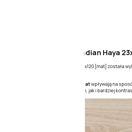
Pamesa Atrium Acadian Haya 23x1
Pamesa Atrium Acadian Haya 23x120 [mat] została wyb
powierzchni.
Format
23x120
i wykończenie
mat
wpływają na sposób
budowania zarówno spokojnych, jak i bardziej kontr