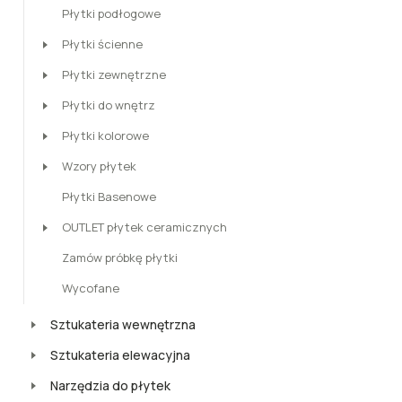
Płytki podłogowe
Płytki ścienne
Płytki zewnętrzne
Płytki do wnętrz
Płytki kolorowe
Wzory płytek
Płytki Basenowe
OUTLET płytek ceramicznych
Zamów próbkę płytki
Wycofane
Sztukateria wewnętrzna
Sztukateria elewacyjna
Narzędzia do płytek