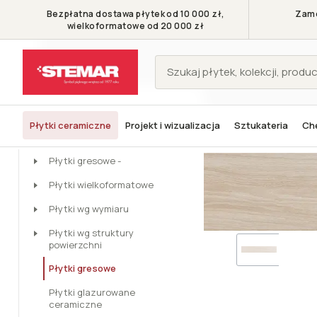
Bezpłatna dostawa płytek od 10 000 zł,
Zamó
wielkoformatowe od 20 000 zł
KATEGORIE
Płytki ceramiczne
Projekt i wizualizacja
Sztukateria
Che
Stemar - Symbol pięknego wnętrza
Płytki
Płytki gresowe
Pame
Płytki
Płytki gresowe -
Płytki wielkoformatowe
Płytki wg wymiaru
Płytki wg struktury
powierzchni
Płytki gresowe
Płytki glazurowane
ceramiczne