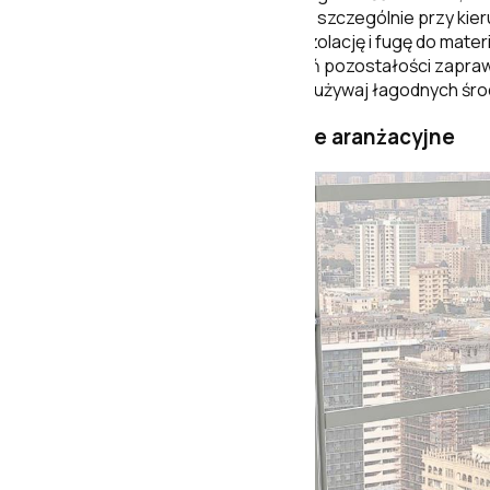
Rozplanuj układ na sucho, szczególnie przy kieru
Dobierz klej, grunt, hydroizolację i fugę do mate
Po fugowaniu szybko usuń pozostałości zaprawy
Do codziennej pielęgnacji używaj łagodnych śr
Zdjęcia, detale i inspiracje aranżacyjne