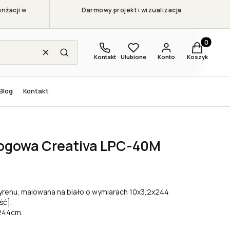
nżacji w
Darmowy projekt i wizualizacja
Produkty w
Wyczyść
Szukaj
Kontakt
Ulubione
Konto
Koszyk
Blog
Kontakt
wa Creativa LPC-40M 10x3,2x244
łogowa Creativa LPC-40M
yrenu, malowana na biało o wymiarach 10x3,2x244
ść].
 244cm.