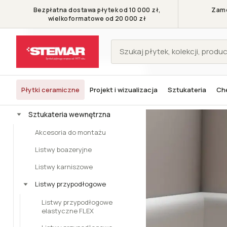
Bezpłatna dostawa płytek od 10 000 zł,
Zamó
wielkoformatowe od 20 000 zł
KATEGORIE
Płytki ceramiczne
Projekt i wizualizacja
Sztukateria
Che
Stemar - Symbol pięknego wnętrza
Sztukateria wewnętrzna
Lis
Płytki
Sztukateria wewnętrzna
Akcesoria do montażu
Listwy boazeryjne
Listwy karniszowe
Listwy przypodłogowe
Listwy przypodłogowe
elastyczne FLEX