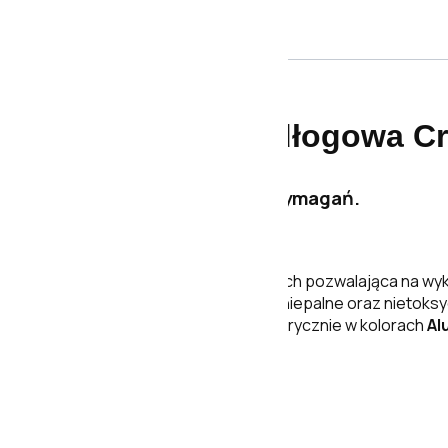
Opis
Listwa przypodłogowa Cr
Listwa dopasowana do wymagań.
Kolekcja listew przypodłogowych pozwalająca na wyk
zapewnia, że są lekkie, trwałe, niepalne oraz nietoks
Niektóre modele, występują fabrycznie w kolorach
Al
Stan produktu: nowy.