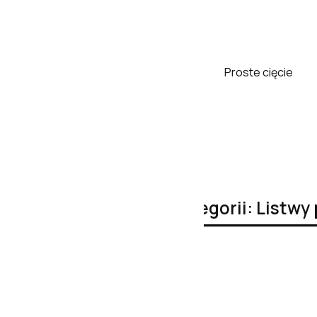
Proste cięcie
Inne produkty z kategorii: List
❮