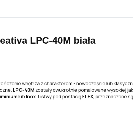
eativa LPC-40M biała
ończenie wnętrza z charakterem - nowocześnie lub klasyczni
yczne.
LPC-40M
zostały dwukrotnie pomalowane wysokiej jako
uminium
lub
Inox
. Listwy pod postacią
FLEX
, przeznaczone są