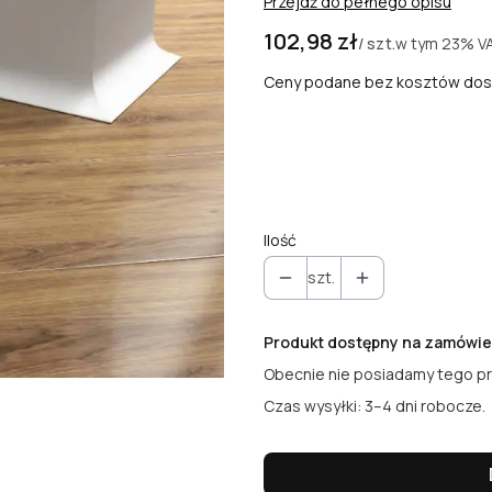
Przejdź do pełnego opisu
Cena
102,98 zł
w tym
23%
V
/ szt.
Ceny podane bez kosztów dos
Wybierz wariant produktu:
Poszczególne warianty mogą ró
Ilość
szt.
Produkt dostępny na zamówie
Obecnie nie posiadamy tego p
Czas wysyłki: 3–4 dni robocze.