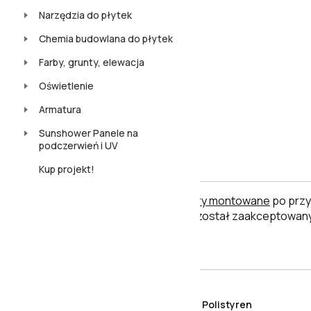
Narzędzia do płytek
Chemia budowlana do płytek
Farby, grunty, elewacja
Oświetlenie
Armatura
Sunshower Panele na
podczerwień i UV
Uwaga
Kup projekt!
Płytki ceramiczne i inne towary montowane
po przy
po jego użyciu uznaje się, że został zaakceptowany
Cechy produktu
Materiał
Polistyren