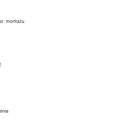
go montażu
ć
enia