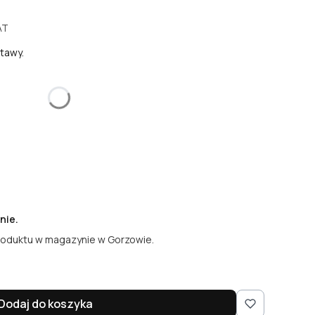
AT
tawy.
żnić się ceną
nie.
roduktu w magazynie w Gorzowie.
Dodaj do koszyka