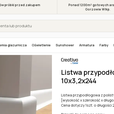
w próbki przed zakupem
Ponad 1200m² gotowych ara
Gorzowie Wlkp.
mia glazurnicza
Oświetlenie
Sunshower
Armatura
Farby
twy przypodłogowe
Listwy przypodłogowe poliuretanowe
Listwa przypodłogo
Listwa przypod
10x3,2x244
Listwa przypodłogowa z polist
[wysokość x szerokość x długo
Cena dotyczy 1szt. o długości