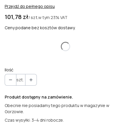
Przejdź do pełnego opisu
Cena
101,78 zł
w tym
23%
VAT
/ szt.
Ceny podane bez kosztów dostawy.
Wybierz wariant produktu:
Poszczególne warianty mogą różnić się ceną
Ilość
szt.
Produkt dostępny na zamówienie.
Obecnie nie posiadamy tego produktu w magazynie w
Gorzowie.
Czas wysyłki: 3–4 dni robocze.