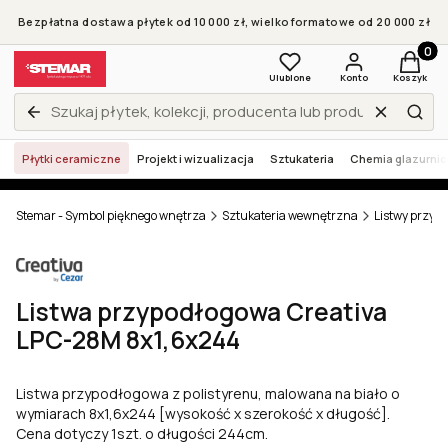
Bezpłatna dostawa płytek od 10 000 zł, wielkoformatowe od 20 000 zł
Produkt
Ulubione
Konto
Koszyk
Wyczyść
Zamknij wyszukiwarkę
Szuk
Płytki ceramiczne
Projekt i wizualizacja
Sztukateria
Chemia glazurni
Stemar - Symbol pięknego wnętrza
Sztukateria wewnętrzna
Listwy przyp
Listwa przypodłogowa Creativa
LPC-28M 8x1,6x244
Listwa przypodłogowa z polistyrenu, malowana na biało o
wymiarach 8x1,6x244 [wysokość x szerokość x długość].
Cena dotyczy 1szt. o długości 244cm.