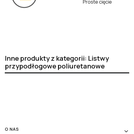
Proste cięcie
Inne produkty z kategorii: Listwy
przypodłogowe poliuretanowe
Linki w stopce
O NAS