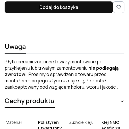
Dodaj do koszyka
Uwaga
Płytki ceramiczne i inne towary montowane
po
przyklejeniu lub trwałym zamontowaniu
nie podlegają
zwrotowi
. Prosimy o sprawdzenie towaru przed
montażem – po jego użyciu uznaje się, że został
zaakceptowany pod względem koloru, wzoru i jakości.
Cechy produktu
Materiał
Polistyren
Zużycie kleju
Klej NMC
utwardzony
Adefix 310