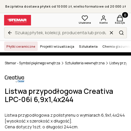
Bezpłatna dostawa płytek od 10 000 zł, wielkoformatowe od 20 000 zł
Produkt
Ulubione
Konto
Koszyk
Wyczyść
Zamknij wyszukiwarkę
Szuk
Płytki ceramiczne
Projekt i wizualizacja
Sztukateria
Chemia glazurni
Stemar - Symbol pięknego wnętrza
Sztukateria wewnętrzna
Listwy przyp
Listwa przypodłogowa Creativa
LPC-06i 6,9x1,4x244
Listwa przypodłogowa z polistyrenu o wymiarach 6,9x1,4x244
[wysokość x szerokość x długość].
Cena dotyczy 1szt. o długości 244cm.