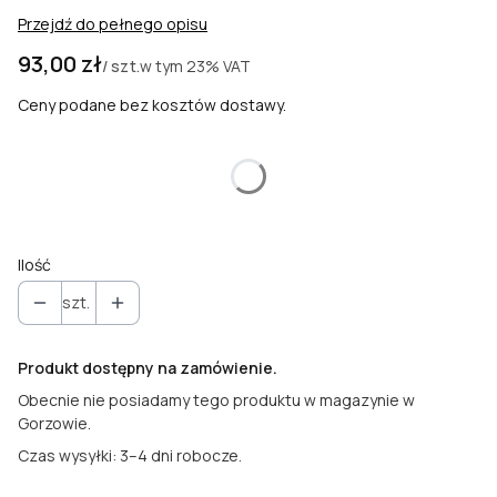
Przejdź do pełnego opisu
Cena
93,00 zł
w tym
23%
VAT
/ szt.
Ceny podane bez kosztów dostawy.
Wybierz wariant produktu:
Poszczególne warianty mogą różnić się ceną
Ilość
szt.
Produkt dostępny na zamówienie.
Obecnie nie posiadamy tego produktu w magazynie w
Gorzowie.
Czas wysyłki: 3–4 dni robocze.