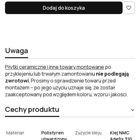
Dodaj do koszyka
Uwaga
Płytki ceramiczne i inne towary montowane
po
przyklejeniu lub trwałym zamontowaniu
nie podlegają
zwrotowi
. Prosimy o sprawdzenie towaru przed
montażem – po jego użyciu uznaje się, że został
zaakceptowany pod względem koloru, wzoru i jakości.
Cechy produktu
Materiał
Polistyren
Zużycie kleju
Klej NMC
utwardzony
Adefix 310