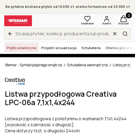
Bezpłatna dostawa płytek od 10 000 zł, wielkoformatowe od 20 000 zł
Produkt
Ulubione
Konto
Koszyk
Wyczyść
Zamknij wyszukiwarkę
Szuk
Płytki ceramiczne
Projekt i wizualizacja
Sztukateria
Chemia glazurni
Stemar - Symbol pięknego wnętrza
Sztukateria wewnętrzna
Listwy przyp
Listwa przypodłogowa Creativa
LPC-06a 7,1x1,4x244
Listwa przypodłogowa z polistyrenu o wymiarach 7,1x1,4x244
[wysokość x szerokość x długość].
Cena dotyczy 1szt. o długości 244cm.