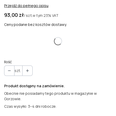
Przejdź do pełnego opisu
Cena
93,00 zł
w tym
23%
VAT
/ szt.
Ceny podane bez kosztów dostawy.
Wybierz wariant produktu:
Poszczególne warianty mogą różnić się ceną
Ilość
szt.
Produkt dostępny na zamówienie.
Obecnie nie posiadamy tego produktu w magazynie w
Gorzowie.
Czas wysyłki: 3–4 dni robocze.