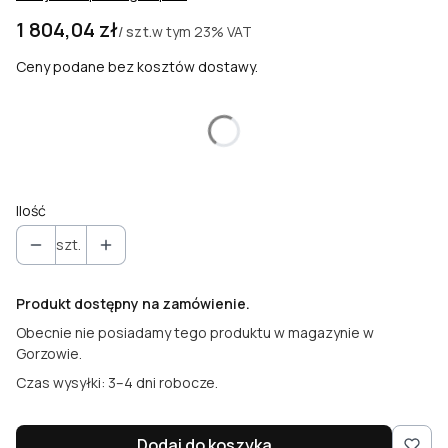
Cena
1 804,04 zł
w tym
23%
VAT
/ szt.
Ceny podane bez kosztów dostawy.
Wybierz wariant produktu:
Poszczególne warianty mogą różnić się ceną
Ilość
szt.
Produkt dostępny na zamówienie.
Obecnie nie posiadamy tego produktu w magazynie w
Gorzowie.
Czas wysyłki: 3–4 dni robocze.
Dodaj do koszyka