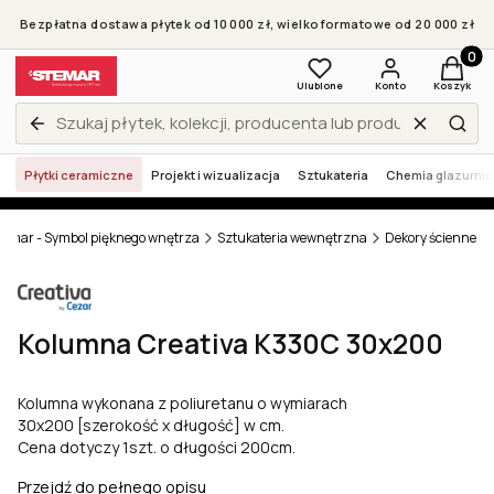
Bezpłatna dostawa płytek od 10 000 zł, wielkoformatowe od 20 000 zł
Produkt
Ulubione
Konto
Koszyk
Wyczyść
Zamknij wyszukiwarkę
Szuk
Płytki ceramiczne
Projekt i wizualizacja
Sztukateria
Chemia glazurni
temar - Symbol pięknego wnętrza
Sztukateria wewnętrzna
Dekory ścienne
Kolumna Creativa K330C 30x200
Kolumna wykonana z poliuretanu o wymiarach
30x200 [szerokość x długość] w cm.
Cena dotyczy 1szt. o długości 200cm.
Przejdź do pełnego opisu