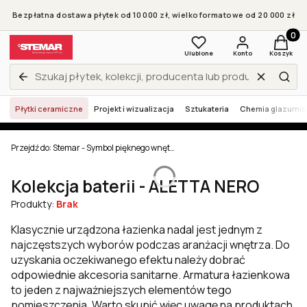
Bezpłatna dostawa płytek od 10 000 zł, wielkoformatowe od 20 000 zł
Produkt
Ulubione
Konto
Koszyk
Wyczyść
Zamknij wyszukiwarkę
Szuk
Płytki ceramiczne
Projekt i wizualizacja
Sztukateria
Chemia glazurni
Przejdź do:
Stemar - Symbol pięknego wnętrza
Kolekcja baterii - ALETTA NERO
Produkty:
Brak
Klasycznie urządzona łazienka nadal jest jednym z
najczęstszych wyborów podczas aranżacji wnętrza. Do
uzyskania oczekiwanego efektu należy dobrać
odpowiednie akcesoria sanitarne. Armatura łazienkowa
to jeden z najważniejszych elementów tego
pomieszczenia. Warto skupić więc uwagę na produktach