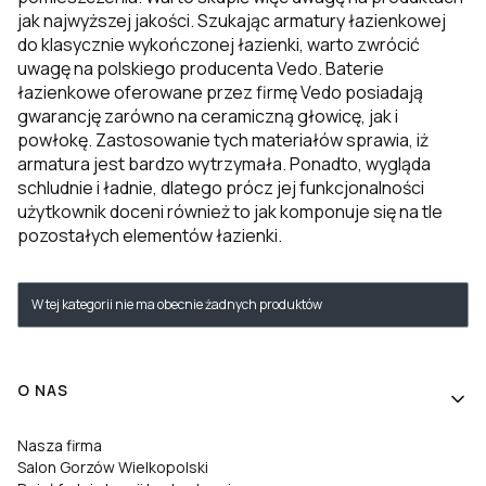
jak najwyższej jakości. Szukając armatury łazienkowej
do klasycznie wykończonej łazienki, warto zwrócić
uwagę na polskiego producenta Vedo. Baterie
łazienkowe oferowane przez firmę Vedo posiadają
gwarancję zarówno na ceramiczną głowicę, jak i
powłokę. Zastosowanie tych materiałów sprawia, iż
armatura jest bardzo wytrzymała. Ponadto, wygląda
schludnie i ładnie, dlatego prócz jej funkcjonalności
użytkownik doceni również to jak komponuje się na tle
pozostałych elementów łazienki.
Lista produktów
W tej kategorii nie ma obecnie żadnych produktów
Linki w stopce
O NAS
Nasza firma
Salon Gorzów Wielkopolski